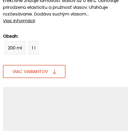
Efektívne znižuje lámavosť vlasov až o 88%. Obnovuje
prirodzenú elasticitu a pružnosť vlasov. Uľahčuje
rozčesávanie. Dodáva suchým vlasom...
Viac informácií
Obsah:
200 ml
1 l
VIAC VARIANTOV