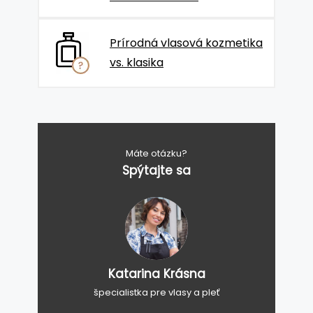
Prírodná vlasová kozmetika
vs. klasika
Máte otázku?
Spýtajte sa
Katarina Krásna
špecialistka pre vlasy a pleť