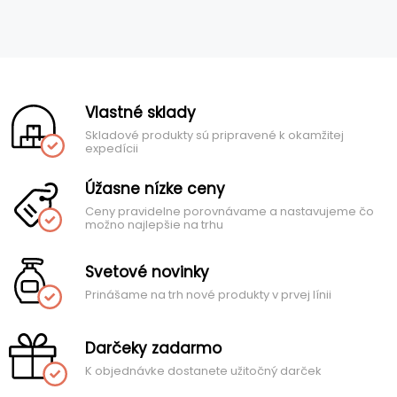
Vlastné sklady
Skladové produkty sú pripravené k okamžitej
expedícii
Úžasne nízke ceny
Ceny pravidelne porovnávame a nastavujeme čo
možno najlepšie na trhu
Svetové novinky
Prinášame na trh nové produkty v prvej línii
Darčeky zadarmo
K objednávke dostanete užitočný darček