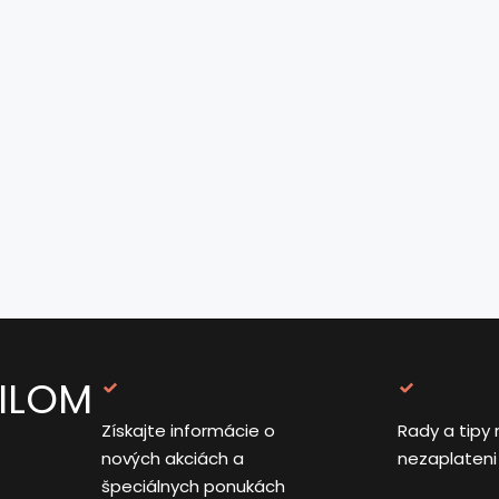
AILOM
Získajte informácie o
Rady a tipy 
nových akciách a
nezaplateni
špeciálnych ponukách