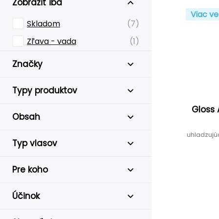
Zobraziť iba
Viac ve
Skladom
(7)
Zľava - vada
(1)
Značky
Typy produktov
Gloss 
Obsah
uhladzujúc
Typ vlasov
Pre koho
Účinok