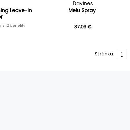
Davines
ing Leave-In
Melu Spray
er
 s 12 benefity
37,03 €
Stránka:
1