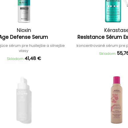
Nioxin
Kérastas
Age Defense Serum
Resistance Sérum Ex
úce sérum pre hustejšie a silnejšie
koncentrované sérum pre p
vlasy
55,7
Skladom
41,48 €
Skladom