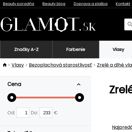
Beauty poradňa
Beauty blog
Doprava a platba
Kontakt
Značky A-Z
Farbenie
Vlasy
Vlasy
Bezoplachová starostlivosť
Zrelé a dlhé vl
Cena
Zrel
Od:
Do:
€
Najpredá