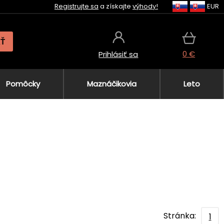
Registrujte sa
a získajte
výhody!
EUR
AŤ
0 €
Prihlásiť sa
Pomôcky
Maznáčikovia
Leto
Stránka:
1