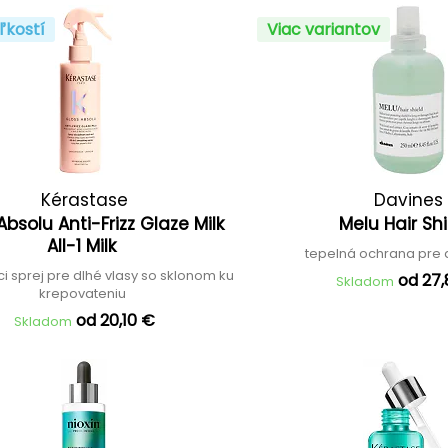
ľkostí
Viac variantov
Kérastase
Davines
Absolu Anti-Frizz Glaze Milk
Melu Hair Sh
All-1 Milk
tepelná ochrana pre 
i sprej pre dlhé vlasy so sklonom ku
od 27
Skladom
krepovateniu
od 20,10 €
Skladom