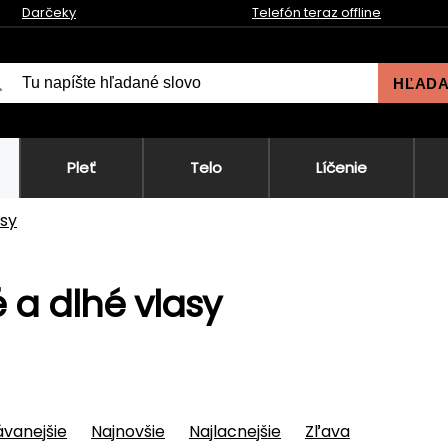
Darčeky
Telefón teraz offline
HĽAD
Pleť
Telo
Líčenie
asy
é a dlhé vlasy
vanejšie
Najnovšie
Najlacnejšie
Zľava