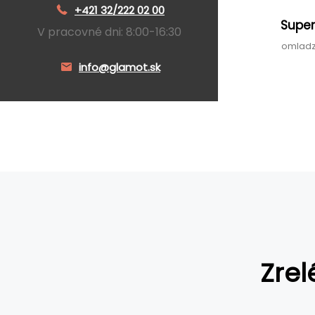
+421 32/222 02 00
Super
V pracovné dni: 8:00-16:30
omladz
info@glamot.sk
Zrel