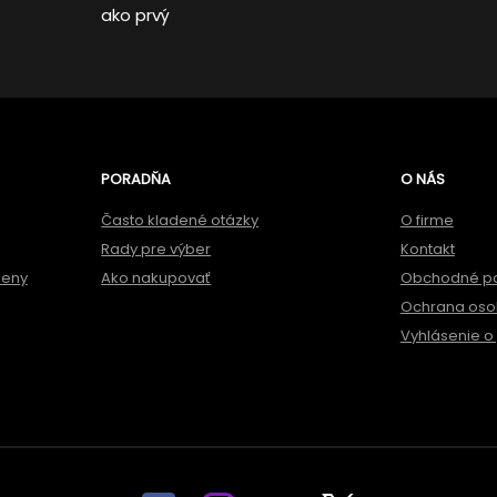
ako prvý
PORADŇA
O NÁS
Často kladené otázky
O firme
Rady pre výber
Kontakt
meny
Ako nakupovať
Obchodné p
Ochrana oso
Vyhlásenie o 