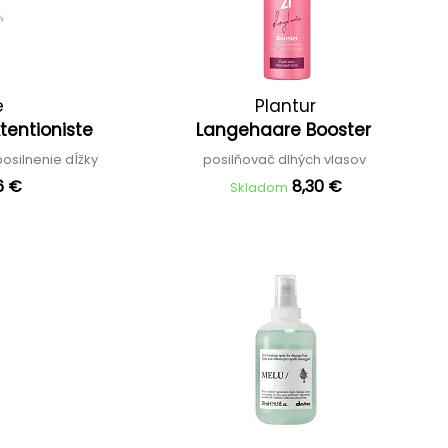
e
Plantur
tentioniste
Langehaare Booster
osilnenie dĺžky
posilňovač dlhých vlasov
6 €
8,30 €
Skladom