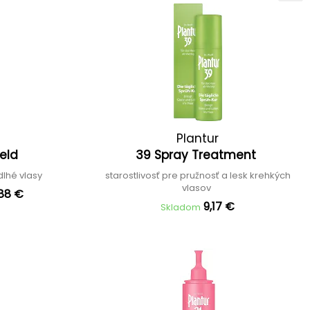
Plantur
ield
39 Spray Treatment
dlhé vlasy
starostlivosť pre pružnosť a lesk krehkých
vlasov
,88 €
9,17 €
Skladom