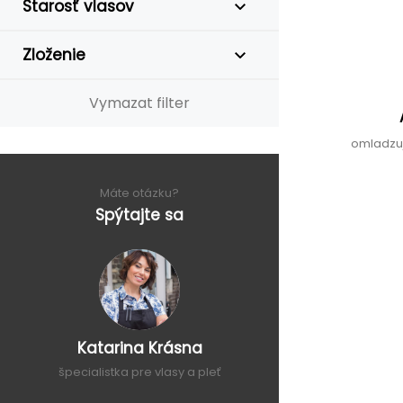
Starosť vlasov
Zloženie
Vymazat filter
omladzuj
Máte otázku?
Spýtajte sa
Katarina Krásna
špecialistka pre vlasy a pleť