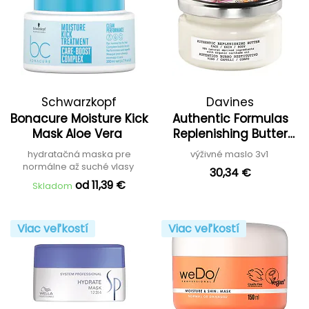
Schwarzkopf
Davines
Bonacure Moisture Kick
Authentic Formulas
Professional
Mask Aloe Vera
Replenishing Butter
Hair, Face & Body
hydratačná maska pre
výživné maslo 3v1
normálne až suché vlasy
30,34 €
od 11,39 €
Skladom
Viac veľkostí
Viac veľkostí