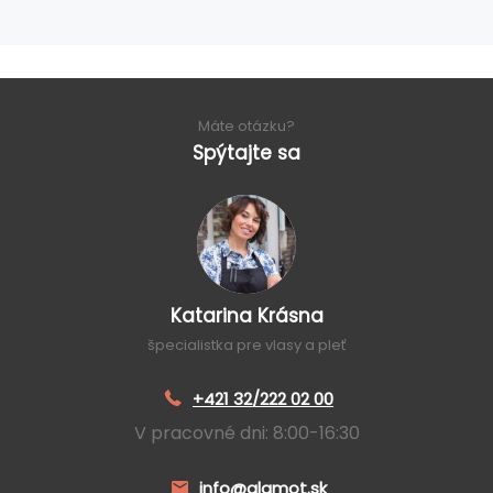
Máte otázku?
Spýtajte sa
Katarina Krásna
špecialistka pre vlasy a pleť
+421 32/222 02 00
V pracovné dni: 8:00-16:30
info@glamot.sk