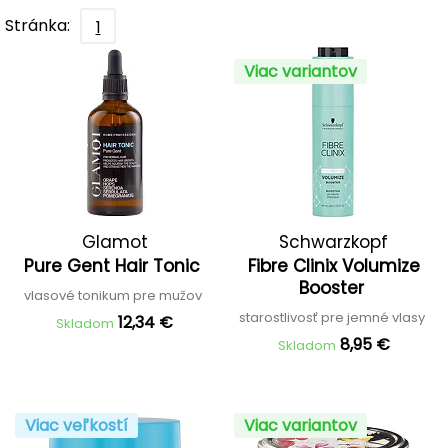
Stránka:
1
Viac variantov
Glamot
Schwarzkopf
Pure Gent Hair Tonic
Fibre Clinix Volumize
Professional
Booster
vlasové tonikum pre mužov
starostlivosť pre jemné vlasy
12,34 €
Skladom
8,95 €
Skladom
Viac veľkostí
Viac variantov