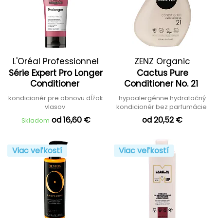
L'Oréal Professionnel
ZENZ Organic
Série Expert Pro Longer
Cactus Pure
Conditioner
Conditioner No. 21
kondicionér pre obnovu dĺžok
hypoalergénne hydratačný
vlasov
kondicionér bez parfumácie
od 16,60 €
od 20,52 €
Skladom
Viac veľkostí
Viac veľkostí