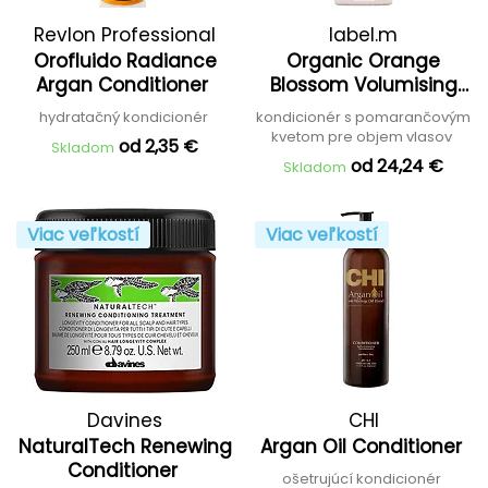
Revlon Professional
label.m
Orofluido Radiance
Organic Orange
Argan Conditioner
Blossom Volumising
Conditioner
hydratačný kondicionér
kondicionér s pomarančovým
kvetom pre objem vlasov
od 2,35 €
Skladom
od 24,24 €
Skladom
Viac veľkostí
Viac veľkostí
Davines
CHI
NaturalTech Renewing
Argan Oil Conditioner
Conditioner
ošetrujúcí kondicionér