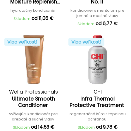
Moisture Replenish
No. 11
Conditioner
hydratačný kondicionér
kondicionér s mentolom pre
jemné a mastné vlasy
od 11,06 €
Skladom
od 6,77 €
Skladom
Viac veľkostí
Viac veľkostí
Wella Professionals
CHI
Ultimate Smooth
Infra Thermal
Conditioner
Protective Treatment
vyživujúci kondicionér pre
regeneračná kúra s tepelnou
krepaté a suché vlasy
ochranou
od 14,53 €
od 9,78 €
Skladom
Skladom