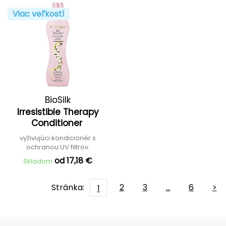
Viac veľkostí
BioSilk
Irresistible Therapy
Conditioner
vyživujúci kondicionér s
ochranou UV filtrov
od 17,18 €
Skladom
Stránka:
2
3
…
6
>
1