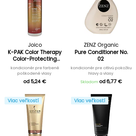
Joico
ZENZ Organic
K-PAK Color Therapy
Pure Conditioner No.
Color-Protecting
02
Conditioner
kondicionér pre farbené
kondicionér pre citlivú pokožku
poškodené vlasy
hlavy a vlasy
od 5,24 €
od 6,77 €
Skladom
Viac veľkostí
Viac veľkostí