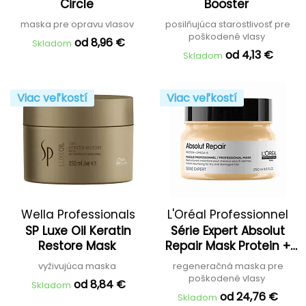
Circle
Booster
maska pre opravu vlasov
posilňujúca starostlivosť pre
poškodené vlasy
od 8,96 €
Skladom
od 4,13 €
Skladom
Viac veľkostí
Viac veľkostí
Wella Professionals
L'Oréal Professionnel
SP Luxe Oil Keratin
Série Expert Absolut
Restore Mask
Repair Mask Protein +
Omega 9
vyživujúca maska
regeneračná maska pre
poškodené vlasy
od 8,84 €
Skladom
od 24,76 €
Skladom