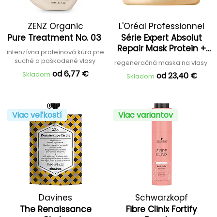
ZENZ Organic
L'Oréal Professionnel
Pure Treatment No. 03
Série Expert Absolut
Repair Mask Protein +
intenzívna proteínová kúra pre
Gold Quinoa
suché a poškodené vlasy
regeneračná maska na vlasy
od 6,77 €
Skladom
od 23,40 €
Skladom
Viac veľkostí
Viac variantov
Davines
Schwarzkopf
The Renaissance
Fibre Clinix Fortify
Professional