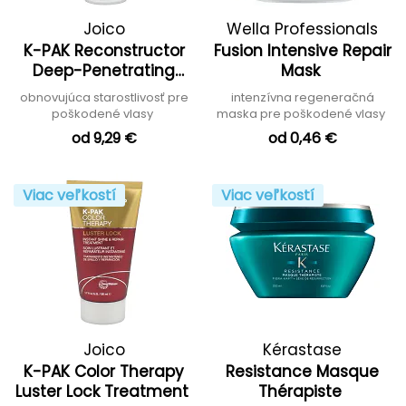
Joico
Wella Professionals
K-PAK Reconstructor
Fusion Intensive Repair
Deep-Penetrating
Mask
Treatment
obnovujúca starostlivosť pre
intenzívna regeneračná
poškodené vlasy
maska pre poškodené vlasy
od 9,29 €
od 0,46 €
Viac veľkostí
Viac veľkostí
Joico
Kérastase
K-PAK Color Therapy
Resistance Masque
Luster Lock Treatment
Thérapiste