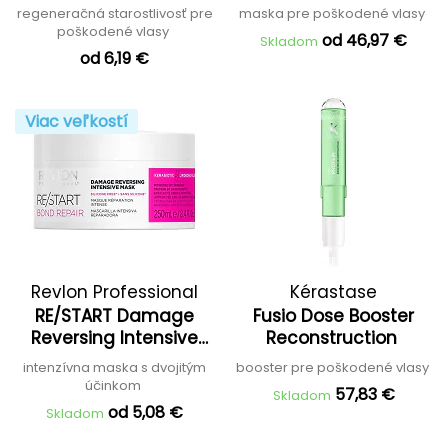
regeneračná starostlivosť pre
maska pre poškodené vlasy
poškodené vlasy
od 46,97 €
Skladom
od 6,19 €
Viac veľkostí
Revlon Professional
Kérastase
RE/START Damage
Fusio Dose Booster
Reversing Intensive
Reconstruction
Mask
intenzívna maska s dvojitým
booster pre poškodené vlasy
účinkom
57,83 €
Skladom
od 5,08 €
Skladom