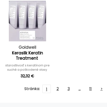
Goldwell
Kerasilk Keratin
Treatment
starostlivosť s keratínom pre
suché a poškodené vlasy
32,32 €
Stránka:
2
3
…
11
>
1