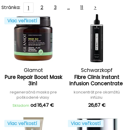
Stránka:
2
3
…
11
>
1
Viac veľkostí
Glamot
Schwarzkopf
Pure Repair Boost Mask
Fibre Clinix Instant
Professional
3in1
Infusion Concentrate
regeneračná maska pre
koncentrát pre okamžitú
poškodené vlasy
infúziu
od 16,47 €
26,67 €
Skladom
Viac veľkostí
Viac veľkostí