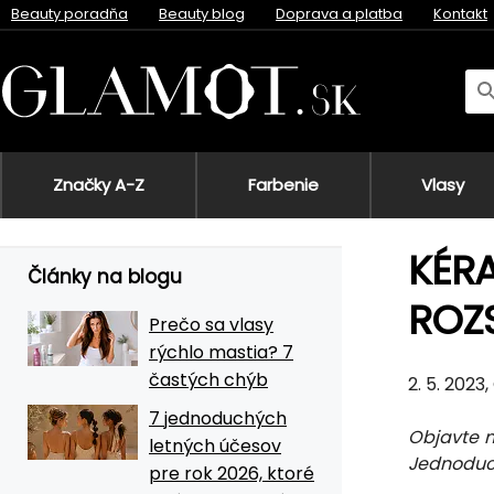
Beauty poradňa
Beauty blog
Doprava a platba
Kontakt
Značky A-Z
Farbenie
Vlasy
KÉRA
Články na blogu
ROZ
Prečo sa vlasy
rýchlo mastia? 7
častých chýb
2. 5. 2023, 
7 jednoduchých
Objavte n
letných účesov
Jednoduch
pre rok 2026, ktoré