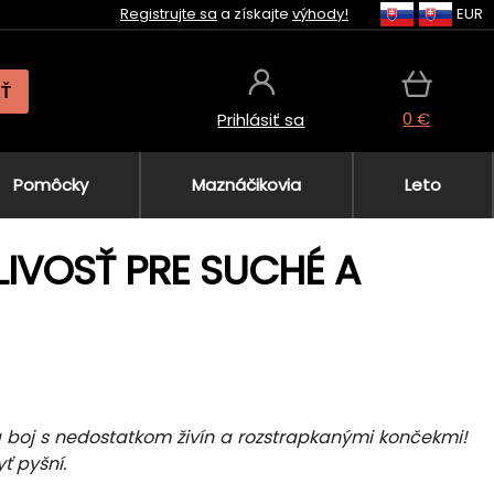
Registrujte sa
a získajte
výhody!
EUR
AŤ
0 €
Prihlásiť sa
Pomôcky
Maznáčikovia
Leto
LIVOSŤ PRE SUCHÉ A
na boj s nedostatkom živín a rozstrapkanými končekmi!
ť pyšní.