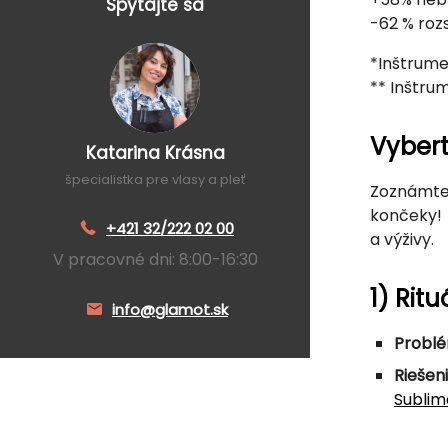
Spýtajte sa
-62 % ro
*Inštrume
** Inštrum
Vybert
Katarina Krásna
špecialistka pre vlasy a pleť
Zoznámt
končeky! 
+421 32/222 02 00
a výživy.
V pracovné dni: 8:00-16:30
1) Rit
info@glamot.sk
Problé
Riešeni
Sublim