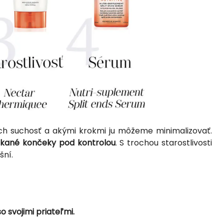
e ich suchosť a akými krokmi ju môžeme minimalizovať.
pkané končeky pod kontrolou
. S trochou starostlivosti
šní.
o svojimi priateľmi.