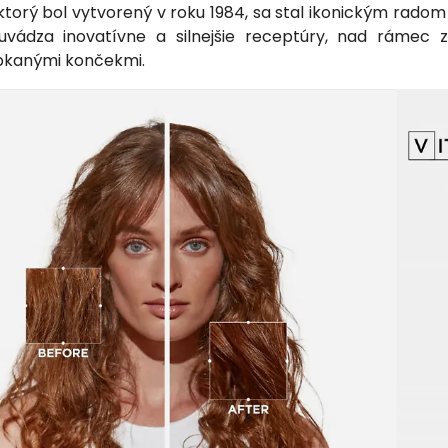
, ktorý bol vytvorený v roku 1984, sa stal ikonickým rado
vádza inovatívne a silnejšie receptúry, nad rámec zá
pkanými končekmi.