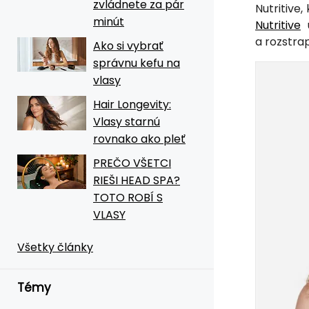
zvládnete za pár
Nutritive
minút
Nutritive
u
a rozstra
Ako si vybrať
správnu kefu na
vlasy
Hair Longevity:
Vlasy starnú
rovnako ako pleť
PREČO VŠETCI
RIEŠI HEAD SPA?
TOTO ROBÍ S
VLASY
Všetky články
Témy