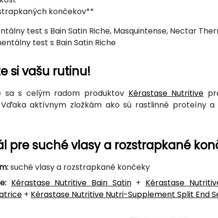
zstrapkaných končekov**
ntálny test s Bain Satin Riche, Masquintense, Nectar The
entálny test s Bain Satin Riche
e si vašu rutinu!
e sa s celým radom produktov
Kérastase Nutritive
pre
Vďaka aktívnym zložkám ako sú rastlinné proteíny a 
uál pre suché vlasy a rozstrapkané ko
m:
suché vlasy a rozstrapkané končeky
e:
Kérastase Nutritive Bain Satin
+
Kérastase Nutritiv
atrice
+
Kérastase Nutritive Nutri-Supplement Split End 