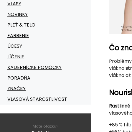
VLASY
NOVINKY
PLEŤ & TELO
FARBENIE
ÚČESY
Čo zn
LÍČENIE
Problémy 
KADERNÍCKE POMÔCKY
vlákna
st
vlákno až
PORADŇA
ZNAČKY
Nouri
VLASOVÁ STAROSTLIVOSŤ
Rastlinné
vlasového
+85 % hĺb
Máte otázku?
+58% heb