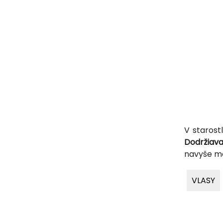
V starost
Dodržiava
navyše m
VLASY