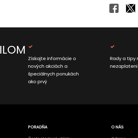
AILOM
Získajte informácie o
Rady a tipy 
nových akciách a
nezaplateni
špeciálnych ponukách
ako prvý
PORADŇA
O NÁS