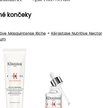
ané končeky
tive Masquintense Riche
+
Kérastase Nutritive Nectar
rum