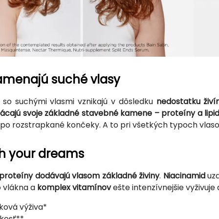
amenajú suché vlasy
so suchými vlasmi vznikajú v dôsledku
nedostatku živí
rácajú svoje základné stavebné kamene – proteíny a lipi
 po rozstrapkané končeky. A to pri všetkých typoch vlaso
sh your dreams
 proteíny dodávajú vlasom základné živiny
.
Niacinamid
uza
 vlákna a
komplex vitamínov
ešte intenzívnejšie vyživuje 
ková výživa*
kosť**