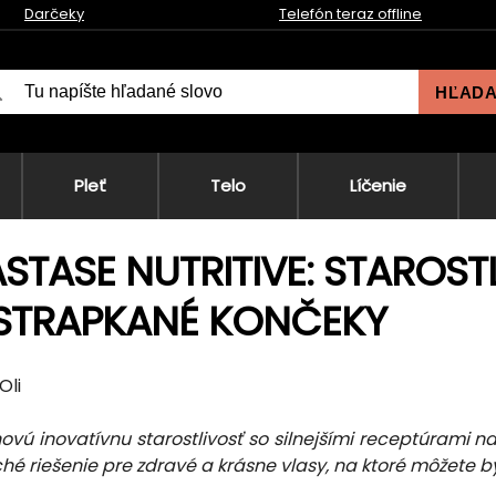
Darčeky
Telefón teraz offline
HĽAD
Pleť
Telo
Líčenie
STASE NUTRITIVE: STAROST
STRAPKANÉ KONČEKY
Oli
ovú inovatívnu starostlivosť so silnejšími receptúrami 
é riešenie pre zdravé a krásne vlasy, na ktoré môžete by