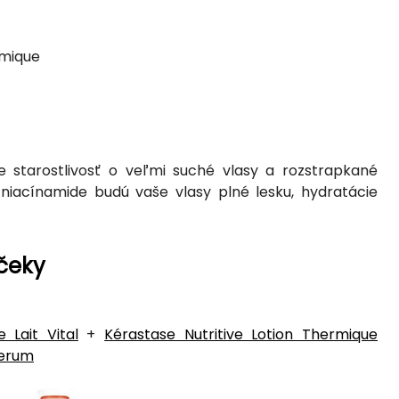
rmique
 starostlivosť o veľmi suché vlasy a rozstrapkané
niacínamide budú vaše vlasy plné lesku, hydratácie
nčeky
e Lait Vital
+
Kérastase Nutritive Lotion Thermique
Serum