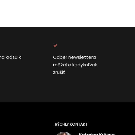
na krásu k
Odber newslettera
môžete kedykoľvek
zrušiť
RÝCHLY KONTAKT
Katarina Krásna