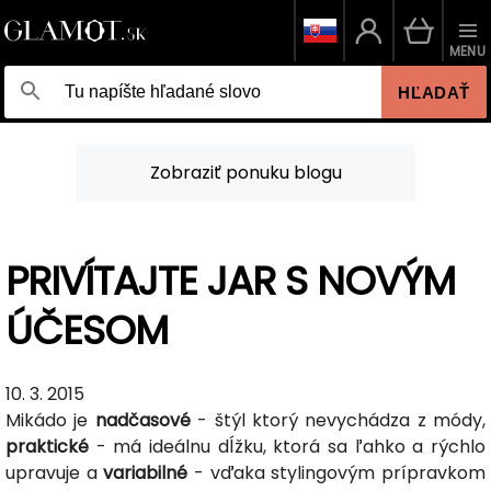
MENU
HĽADAŤ
Zobraziť ponuku blogu
PRIVÍTAJTE JAR S NOVÝM
ÚČESOM
10. 3. 2015
Mikádo je
nadčasové
- štýl ktorý nevychádza z módy,
praktické
- má ideálnu dĺžku, ktorá sa ľahko a rýchlo
upravuje a
variabilné
- vďaka stylingovým prípravkom