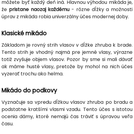
môžete byť každý deň iná. Hlavnou výhodou mikáda je,
že
pristane naozaj každému
- rôzne dĺžky a možnosti
úprav z mikáda robia univerzálny účes modernej doby.
Klasické mikádo
Základom je rovný strih vlasov v dĺžke zhruba k brade.
Tento strih je vhodný najmä pre jemné vlasy, výrazne
totiž zvyšuje objem vlasov. Pozor by sme si mali dávať
ak máme husté vlasy, pretože by mohol na nich účes
vyzerať trochu ako helma.
Mikádo do podkovy
Vyznačuje sa vpredu dĺžkou vlasov zhruba po bradu a
podstatne kratšími vlasmi vzadu. Tento účes s istotou
ocenia dámy, ktoré nemajú čas tráviť s úpravou veľa
času.