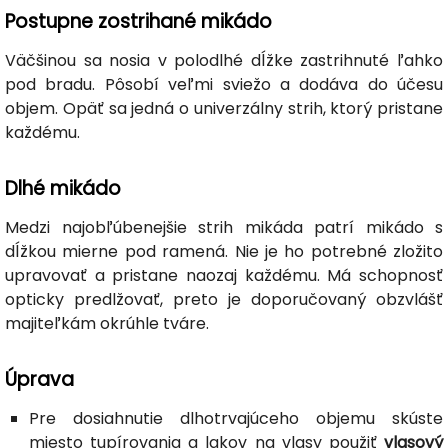
Postupne zostrihané mikádo
Väčšinou sa nosia v polodlhé dĺžke zastrihnuté ľahko
pod bradu. Pôsobí veľmi sviežo a dodáva do účesu
objem. Opäť sa jedná o univerzálny strih, ktorý pristane
každému.
Dlhé mikádo
Medzi najobľúbenejšie strih mikáda patrí mikádo s
dĺžkou mierne pod ramená. Nie je ho potrebné zložito
upravovať a pristane naozaj každému. Má schopnosť
opticky predlžovať, preto je doporučovaný obzvlášť
majiteľkám okrúhle tváre.
Úprava
Pre dosiahnutie dlhotrvajúceho objemu skúste
miesto tupírovania a lakov na vlasy použiť
vlasový