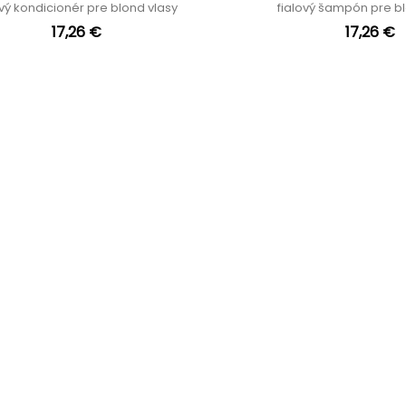
ový kondicionér pre blond vlasy
fialový šampón pre b
17,26 €
17,26 €