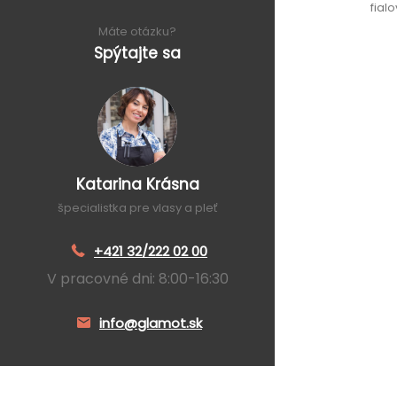
fial
Máte otázku?
Spýtajte sa
Katarina Krásna
špecialistka pre vlasy a pleť
+421 32/222 02 00
V pracovné dni: 8:00-16:30
info@glamot.sk