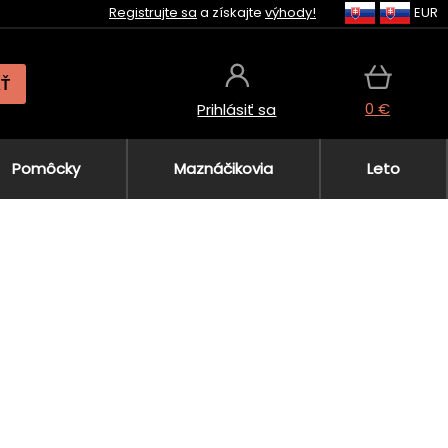
Registrujte sa
a získajte
výhody!
EUR
AŤ
0 €
Prihlásiť sa
Pomôcky
Maznáčikovia
Leto