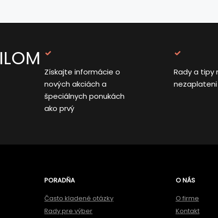
AILOM
Získajte informácie o
Rady a tipy 
nových akciách a
nezaplateni
špeciálnych ponukách
ako prvý
PORADŇA
O NÁS
Často kladené otázky
O firme
Rady pre výber
Kontakt