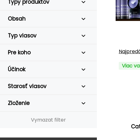
Typy produktov
Obsah
Typ vlasov
Najpredá
Pre koho
Viac va
Účinok
Starosť vlasov
Zloženie
Vymazat filter
Cat