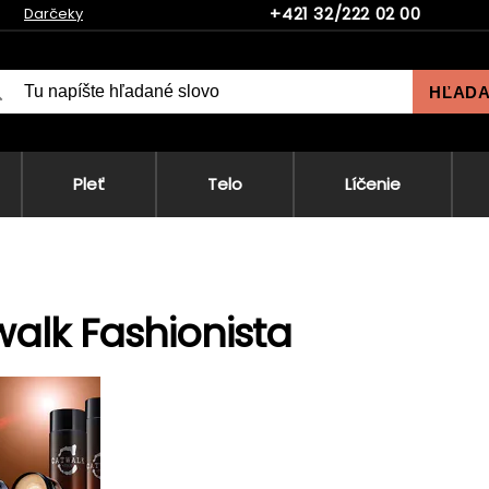
+421 32/222 02 00
Darčeky
HĽAD
Pleť
Telo
Líčenie
alk Fashionista