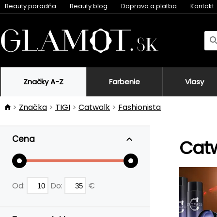
Beauty poradňa
Beauty blog
Doprava a platba
Kontakt
Značky A-Z
Farbenie
Vlasy
Značka
TIGI
Catwalk
Fashionista
Cena
Catw
Od:
Do:
€