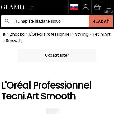
MENU
HĽADAŤ
Značka
L'Oréal Professionnel
Styling
Tecni.Art
Smooth
Ukázať filter
L'Oréal Professionnel
Tecni.Art Smooth