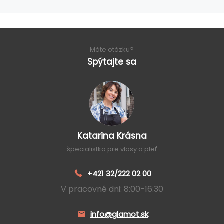
Máte otázku?
Spýtajte sa
Katarina Krásna
špecialistka pre vlasy a pleť
+421 32/222 02 00
V pracovné dni: 8:00-16:30
info@glamot.sk