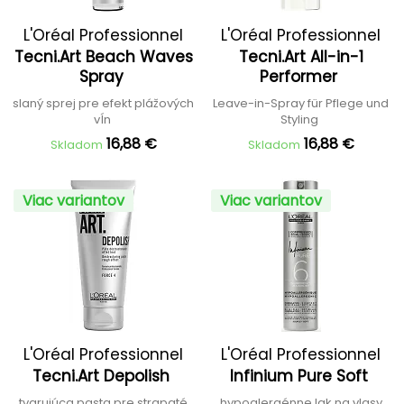
L'Oréal Professionnel
L'Oréal Professionnel
Tecni.Art Beach Waves
Tecni.Art All-in-1
Spray
Performer
slaný sprej pre efekt plážových
Leave-in-Spray für Pflege und
vĺn
Styling
16,88 €
16,88 €
Skladom
Skladom
Viac variantov
Viac variantov
L'Oréal Professionnel
L'Oréal Professionnel
Tecni.Art Depolish
Infinium Pure Soft
tvarujúca pasta pre strapaté
hypoalergénne lak na vlasy