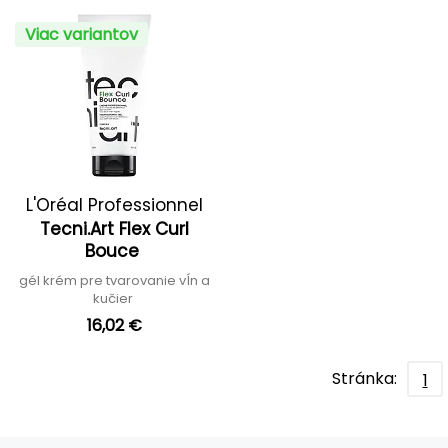
Viac variantov
L'Oréal Professionnel
Tecni.Art Flex Curl
Bouce
gél krém pre tvarovanie vĺn a
kučier
16,02 €
Stránka:
1