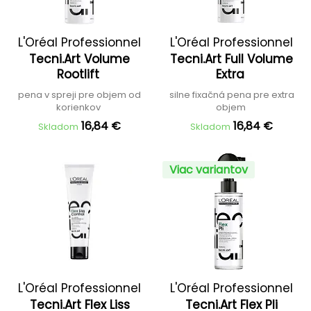
L'Oréal Professionnel
L'Oréal Professionnel
Tecni.Art Volume
Tecni.Art Full Volume
Rootlift
Extra
pena v spreji pre objem od
silne fixačná pena pre extra
korienkov
objem
16,84 €
16,84 €
Skladom
Skladom
Viac variantov
L'Oréal Professionnel
L'Oréal Professionnel
Tecni.Art Flex Liss
Tecni.Art Flex Pli