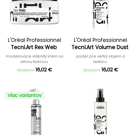
L'Oréal Professionnel
L'Oréal Professionnel
Tecni.Art Rex Web
Tecni.Art Volume Dust
modelovace vláknitý krém so
púder pre veľký objem a
silnou fixáciou
textúru
16,02 €
16,02 €
Skladom
Skladom
Viac variantov