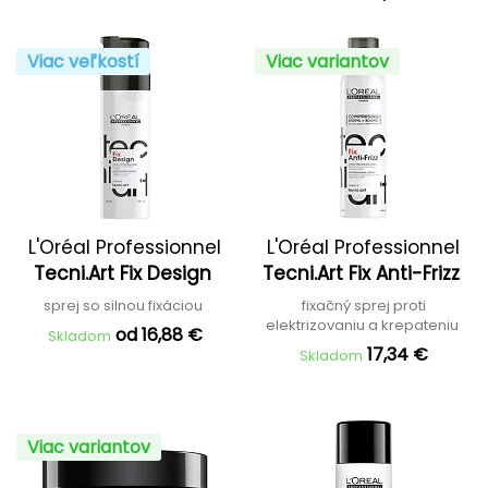
Viac veľkostí
Viac variantov
L'Oréal Professionnel
L'Oréal Professionnel
Tecni.Art Fix Design
Tecni.Art Fix Anti-Frizz
sprej so silnou fixáciou
fixačný sprej proti
elektrizovaniu a krepateniu
od 16,88 €
Skladom
17,34 €
Skladom
Viac variantov