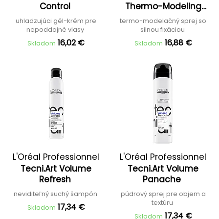
Control
Thermo-Modeling
Spray
uhladzujúci gél-krém pre
termo-modelačný sprej so
nepoddajné vlasy
silnou fixáciou
16,02 €
16,88 €
Skladom
Skladom
L'Oréal Professionnel
L'Oréal Professionnel
Tecni.Art Volume
Tecni.Art Volume
Refresh
Panache
neviditeľný suchý šampón
púdrový sprej pre objem a
textúru
17,34 €
Skladom
17,34 €
Skladom