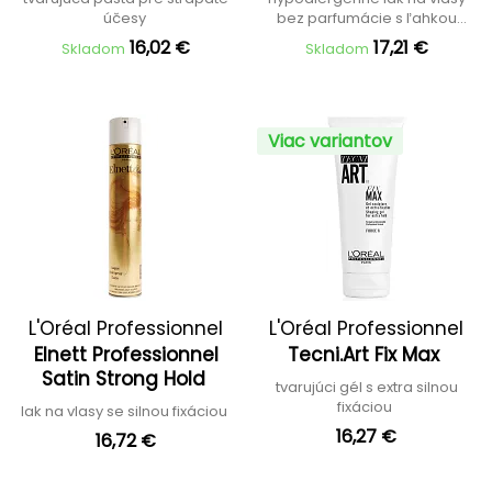
účesy
bez parfumácie s ľahkou
fixáciou
16,02 €
17,21 €
Skladom
Skladom
Viac variantov
L'Oréal Professionnel
L'Oréal Professionnel
Elnett Professionnel
Tecni.Art Fix Max
Satin Strong Hold
tvarujúci gél s extra silnou
fixáciou
lak na vlasy se silnou fixáciou
16,27 €
16,72 €