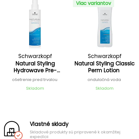
Viac variantov
Schwarzkopf
Schwarzkopf
Natural Styling
Natural Styling Classic
Professional
Professional
Hydrowave Pre-
Perm Lotion
Treatment Spray
ošetrenie pred trvalou
ondulačná voda
Skladom
Skladom
Vlastné sklady
Skladové produkty sú pripravené k okamžitej
expedícii