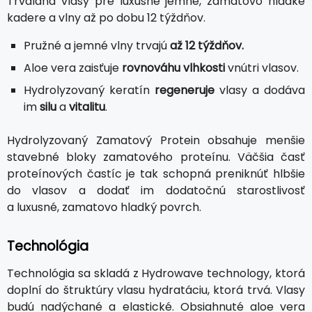
Trvalána vlasy pre luxusne jemné, zamatovo hladké
kadere a vlny až po dobu 12 týždňov.
Pružné a jemné vlny trvajú
až 12 týždňov.
Aloe vera zaisťuje
rovnováhu vlhkosti
vnútri vlasov.
Hydrolyzovaný keratín
regeneruje
vlasy a dodáva
im
silu
a
vitalitu
.
Hydrolyzovaný Zamatový Protein obsahuje menšie
stavebné bloky zamatového proteínu. Väčšia časť
proteínových častíc je tak schopná preniknúť hlbšie
do vlasov a dodať im dodatočnú starostlivosť
a luxusné, zamatovo hladký povrch.
Technológia
Technológia sa skladá z Hydrowave technology, ktorá
doplní do štruktúry vlasu hydratáciu, ktorá trvá. Vlasy
budú nadýchané a elastické. Obsiahnuté aloe vera