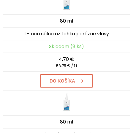
80 ml
1 - normálna až ľahko porézne vlasy
Skladom (8 ks)
4,70 €
58,75 € / 1 l
DO KOŠÍKA
80 ml