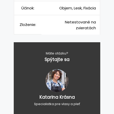
Účinok:
Objem, Lesk, Fixácia
Netestované na
Zloženie:
zvieratách
Máte otázku?
Spýtajte sa
Katarina Krásna
špecialistka pre vlasy a pleť