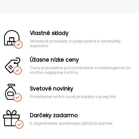
Vlastné sklady
Skladové produkty sú pripravené k okamžitej
expedícii
Úžasne nízke ceny
Ceny pravidelne porovnávame a nastavujeme čo
možno najlepšie na trhu
Svetové novinky
Prinášame na trh nové produkty v prvej línii
Darčeky zadarmo
K objednávke dostanete užitočný darček