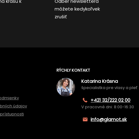
na krásu k
Odber newslettera
môžete kedykoľvek
zrušiť
RÝCHLY KONTAKT
Katarina Krásna
špecialistka pre vlasy a pleť
odmienky
+421 32/222 02 00
bných údajov
V pracovné dni: 8:00-16:30
prístupnosti
info@glamot.sk