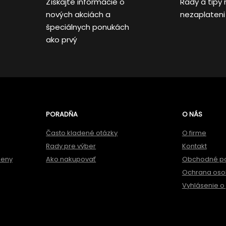
Získajte informácie o
Rady a tipy 
nových akciách a
nezaplateni
špeciálnych ponukách
ako prvý
PORADŇA
O NÁS
Často kladené otázky
O firme
Rady pre výber
Kontakt
meny
Ako nakupovať
Obchodné p
Ochrana oso
Vyhlásenie o 