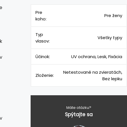
e
Pre
Pre ženy
koho:
Typ
Všetky typy
k
vlasov:
Účinok:
UV ochrana, Lesk, Fixácia
v
Netestované na zvieratách,
Zloženie:
Bez lepku
Máte otázku?
Spýtajte sa
v