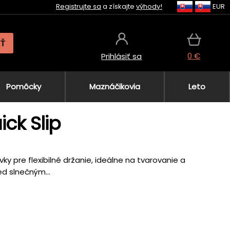
Registrujte sa
a získajte
výhody!
EUR
AŤ
0 €
Prihlásiť sa
Pomôcky
Maznáčikovia
Leto
ick Slip
vky pre flexibilné držanie, ideálne na tvarovanie a
ed slnečným...