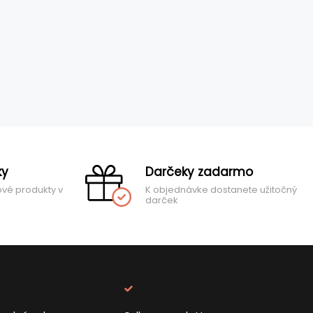
ky
Darčeky zadarmo
ové produkty v
K objednávke dostanete užitočný
darček