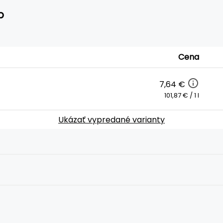
p
Cena
7,64 €
101,87 € / 1 l
Ukázať vypredané varianty