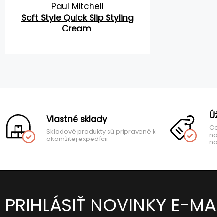
Paul Mitchell
Soft Style Quick Slip Styling
Cream
Ú
Vlastné sklady
Ce
Skladové produkty sú pripravené k
na
okamžitej expedícii
na
PRIHLÁSIŤ NOVINKY E-M