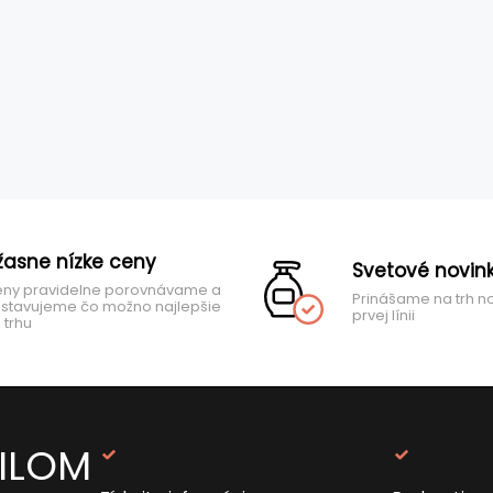
žasne nízke ceny
Svetové novin
ny pravidelne porovnávame a
Prinášame na trh n
stavujeme čo možno najlepšie
prvej línii
 trhu
AILOM