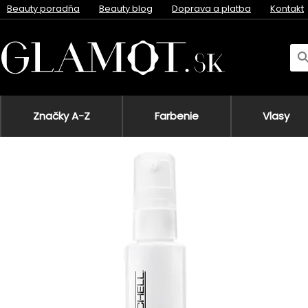
Beauty poradňa
Beauty blog
Doprava a platba
Kontakt
Značky A-Z
Farbenie
Vlasy