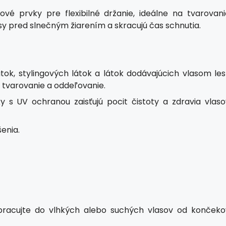
gové prvky pre flexibilné držanie, ideálne na tvarovani
sy pred slnečným žiarením a skracujú čas schnutia.
ok, stylingových látok a látok dodávajúcich vlasom les
na tvarovanie a oddeľovanie.
y s UV ochranou zaisťujú pocit čistoty a zdravia vlaso
enia.
pracujte do vlhkých alebo suchých vlasov od končeko