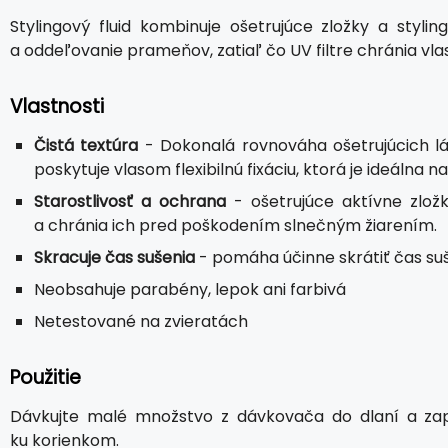
Stylingový fluid kombinuje ošetrujúce zložky a stylin
a oddeľovanie prameňov, zatiaľ čo UV filtre chránia vla
Vlastnosti
Čistá textúra
- Dokonalá rovnováha ošetrujúcich lát
poskytuje vlasom flexibilnú fixáciu, ktorá je ideálna 
Starostlivosť a ochrana
- ošetrujúce aktívne zložk
a chránia ich pred poškodením slnečným žiarením.
Skracuje čas sušenia
- pomáha účinne skrátiť čas suš
Neobsahuje parabény, lepok ani farbivá
Netestované na zvieratách
Použitie
Dávkujte malé množstvo z dávkovača do dlaní a za
ku korienkom.