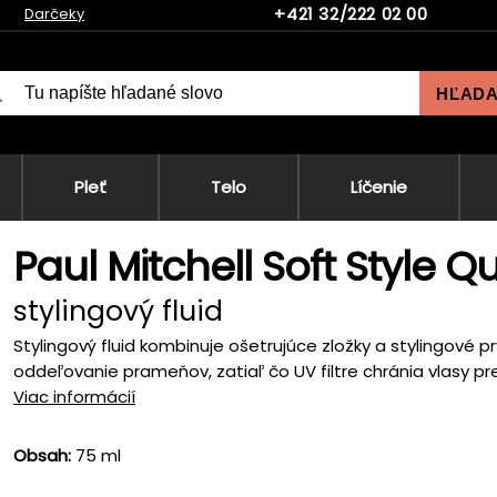
+421 32/222 02 00
Darčeky
HĽAD
Pleť
Telo
Líčenie
Paul Mitchell Soft Style Qu
stylingový fluid
Stylingový fluid kombinuje ošetrujúce zložky a stylingové pr
oddeľovanie prameňov, zatiaľ čo UV filtre chránia vlasy pr
Viac informácií
Obsah:
75 ml