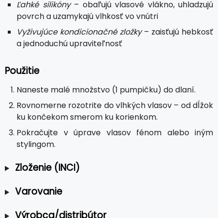
Ľahké silikóny
– obaľujú vlasové vlákno, uhladzujú
povrch a uzamykajú vlhkosť vo vnútri
Vyživujúce kondicionačné zložky
– zaisťujú hebkosť
a jednoduchú upraviteľnosť
Použitie
Naneste malé množstvo (1 pumpičku) do dlaní.
Rovnomerne rozotrite do vlhkých vlasov – od dĺžok
ku končekom smerom ku korienkom.
Pokračujte v úprave vlasov fénom alebo iným
stylingom.
Zloženie (INCI)
Varovanie
Výrobca/distribútor