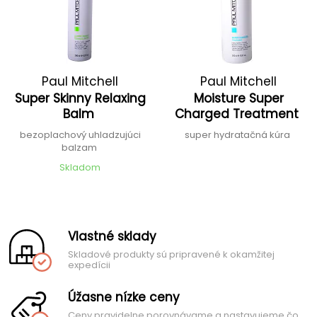
Paul Mitchell
Paul Mitchell
Super Skinny Relaxing
Moisture Super
Balm
Charged Treatment
bezoplachový uhladzujúci
super hydratačná kúra
balzam
Skladom
Vlastné sklady
Skladové produkty sú pripravené k okamžitej
expedícii
Úžasne nízke ceny
Ceny pravidelne porovnávame a nastavujeme čo