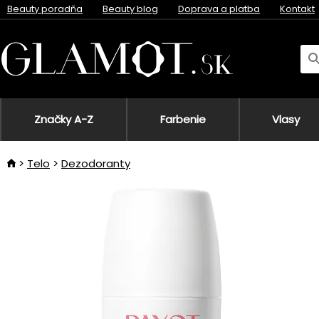
Beauty poradňa
Beauty blog
Doprava a platba
Kontakt
Značky A-Z
Farbenie
Vlasy
Telo
Dezodoranty