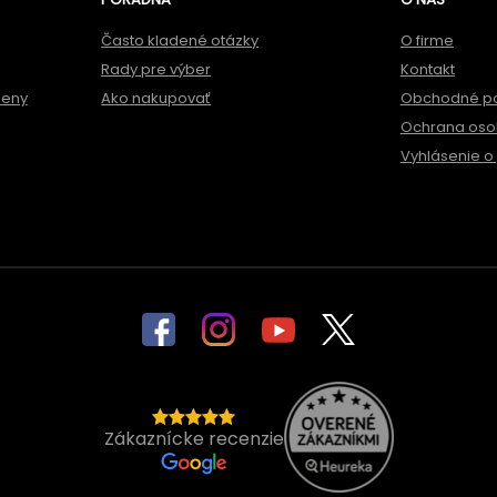
Často kladené otázky
O firme
Rady pre výber
Kontakt
meny
Ako nakupovať
Obchodné p
Ochrana oso
Vyhlásenie o 
Zákaznícke recenzie