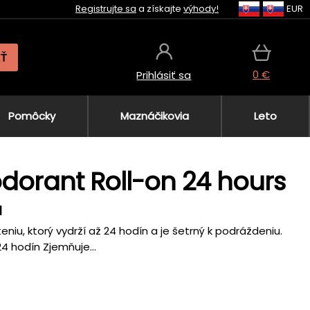
Registrujte sa
a získajte
výhody!
EUR
AŤ
0 €
Prihlásiť sa
Pomôcky
Maznáčikovia
Leto
dorant Roll-on 24 hours
u
niu, ktorý vydrží až 24 hodín a je šetrný k podráždeniu.
4 hodín Zjemňuje...