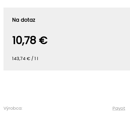
Na dotaz
10,78 €
143,74 € / 1 l
Výrobca:
Payot