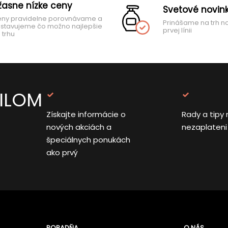
žasne nízke ceny
Svetové novin
ny pravidelne porovnávame a
Prinášame na trh n
stavujeme čo možno najlepšie
prvej línii
 trhu
AILOM
Získajte informácie o
Rady a tipy 
nových akciách a
nezaplateni
špeciálnych ponukách
ako prvý
PORADŇA
O NÁS