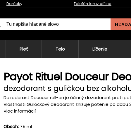
Darčeky
Telefón teraz offline
HĽAD
Pleť
Telo
Líčenie
Payot Rituel Douceur Deo
dezodorant s guličkou bez alkohol
Dezodorant Douceur roll-on je účinný dezodorant proti pote
Vlastnosti Guľôčkový deodorant znižuje potenie po dobu 2
Viac informácií
Obsah:
75 ml