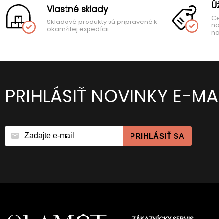
Ú
Vlastné sklady
Ce
Skladové produkty sú pripravené k
na
okamžitej expedícii
na
PRIHLÁSIŤ NOVINKY E-M
PRIHLÁSIŤ SA
ZÁKAZNÍCKY SERVIS