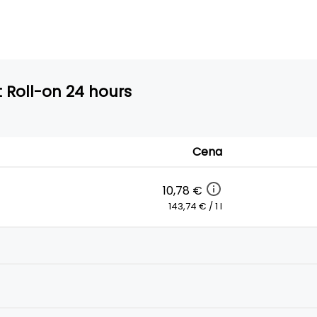
 Roll-on 24 hours
Cena
10,78 €
143,74 € / 1 l