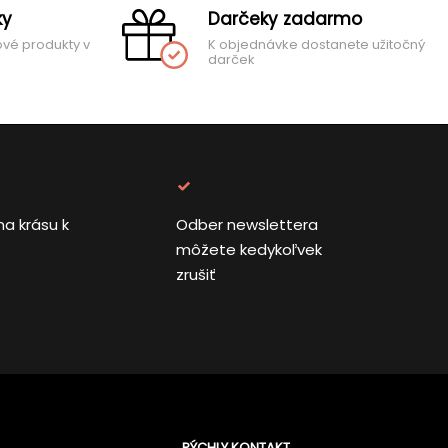
ky
Darčeky zadarmo
ové produkty v
K objednávke dostanete užitočný
darček
na krásu k
Odber newslettera
môžete kedykoľvek
zrušiť
RÝCHLY KONTAKT