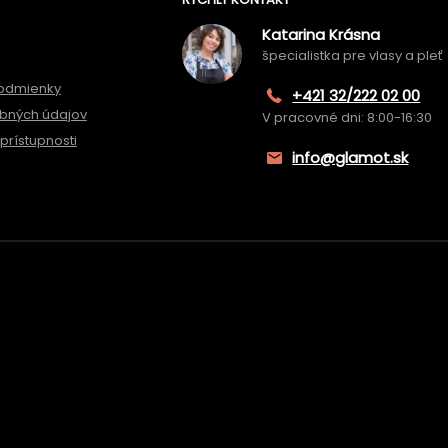
Katarina Krásna
špecialistka pre vlasy a pleť
odmienky
+421 32/222 02 00
bných údajov
V pracovné dni: 8:00-16:30
prístupnosti
info@glamot.sk