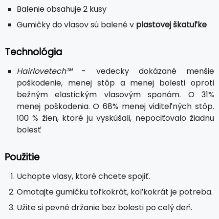
Balenie obsahuje 2 kusy
Gumičky do vlasov sú balené v
plastovej škatuľke
Technológia
Hairlovetech™
- vedecky dokázané menšie
poškodenie, menej stôp a menej bolesti oproti
bežným elastickým vlasovým sponám. O 31%
menej poškodenia. O 68% menej viditeľných stôp.
100 % žien, ktoré ju vyskúšali, nepociťovalo žiadnu
bolesť
Použitie
Uchopte vlasy, ktoré chcete spojiť.
Omotajte gumičku toľkokrát, koľkokrát je potreba.
Užite si pevné držanie bez bolesti po celý deň.