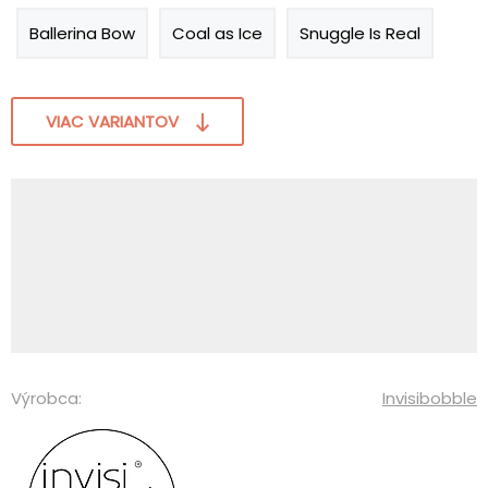
Ballerina Bow
Coal as Ice
Snuggle Is Real
VIAC VARIANTOV
Výrobca:
Invisibobble