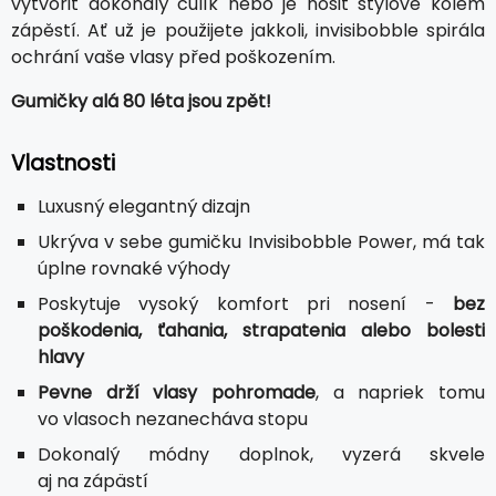
vytvořit dokonalý culík nebo je nosit stylově kolem
zápěstí. Ať už je použijete jakkoli, invisibobble spirála
ochrání vaše vlasy před poškozením.
Gumičky alá 80 léta jsou zpět!
Vlastnosti
Luxusný elegantný dizajn
Ukrýva v sebe gumičku Invisibobble Power, má tak
úplne rovnaké výhody
Poskytuje vysoký komfort pri nosení -
bez
poškodenia, ťahania, strapatenia alebo bolesti
hlavy
Pevne drží vlasy pohromade
, a napriek tomu
vo vlasoch nezanecháva stopu
Dokonalý módny doplnok, vyzerá skvele
aj na zápästí