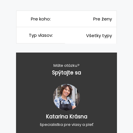
Pre koho:
Pre ženy
Typ vlasov:
Všetky typy
Máte otázku?
Spýtajte sa
Katarina Krásna
špecialistka pre vlasy a pleť