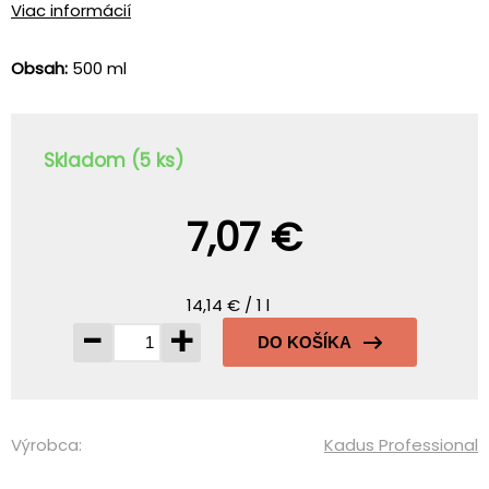
Viac informácií
Obsah:
500 ml
Skladom (5 ks)
7,07 €
14,14 € / 1 l
-
+
DO KOŠÍKA
Výrobca:
Kadus Professional