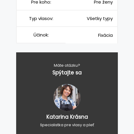
Pre koho:
Pre ženy
Typ vlasov:
Všetky typy
Účinok:
Fixácia
Máte otázku?
Spýtajte sa
Katarina Krásna
špecialistka pre vlasy a pleť