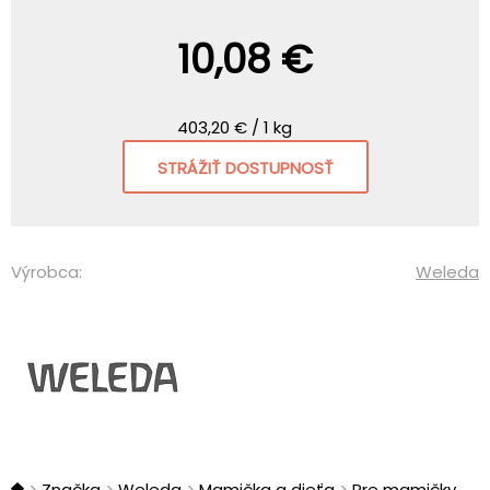
10,08 €
403,20 € / 1 kg
STRÁŽIŤ DOSTUPNOSŤ
Výrobca:
Weleda
Značka
Weleda
Mamička a dieťa
Pre mamičky