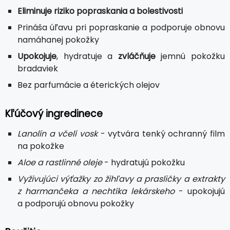
Eliminuje riziko popraskania a bolestivosti
Prináša úľavu pri popraskanie a podporuje obnovu
namáhanej pokožky
Upokojuje
, hydratuje a
zvláčňuje
jemnú pokožku
bradaviek
Bez parfumácie a éterických olejov
Kľúčový ingredinece
Lanolín a včelí vosk
- vytvára tenký ochranný film
na pokožke
Aloe a rastlinné oleje
- hydratujú pokožku
Vyživujúci výťažky zo žihľavy a prasličky a extrakty
z harmančeka a nechtíka lekárskeho
- upokojujú
a podporujú obnovu pokožky