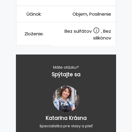
Účinok:
Objem, Posilnenie
Bez sulfátov
, Bez
Zloženie:
silikónov
Máte otázku?
Spýtajte sa
Katarina Krásna
špecialistka pre vlasy a pleť