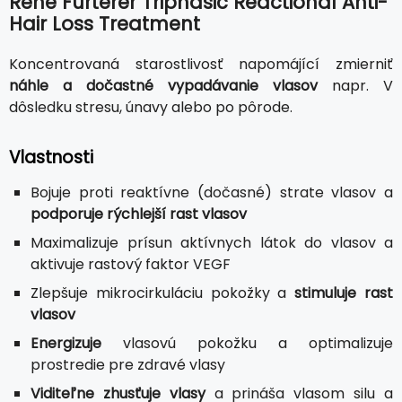
Rene Furterer Triphasic Reactional Anti-
Hair Loss Treatment
Koncentrovaná starostlivosť napomájící zmierniť
náhle a dočastné vypadávanie vlasov
napr. V
dôsledku stresu, únavy alebo po pôrode.
Vlastnosti
Bojuje proti reaktívne (dočasné) strate vlasov a
podporuje rýchlejší rast vlasov
Maximalizuje prísun aktívnych látok do vlasov a
aktivuje rastový faktor VEGF
Zlepšuje mikrocirkuláciu pokožky a
stimuluje rast
vlasov
Energizuje
vlasovú pokožku a optimalizuje
prostredie pre zdravé vlasy
Viditeľne zhusťuje vlasy
a prináša vlasom silu a