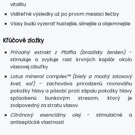
vitalitu
Viditeľné výsledky už po prvom mesiaci liečby
Vlasy budú vyzerať hustejšie, silnejšie a objemnejšie
Kľúčové zložky
Prírodný extrakt z Pfaffia (brazílsky ženšen)
-
stimuluje a zvyšuje rast krvných kapilár okolo
vlasovej cibuľky
Lotus mineral complex™ (biely a modrý lotosový
kvet, soľ)
- zachováva prirodzenú rovnováhu
pokožky hlavy a pôsobí proti zápalu pokožky hlavy
spôsobenú bunkovým stresom, ktorý je
zodpovedný za stratu vlasov
Citrónový esenciálny olej
- stimulačné a
antiseptické vlastnosti