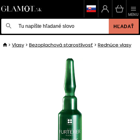
MENU
HĽADAŤ
Vlasy
Bezoplachová starostlivosť
Rednúce vlasy