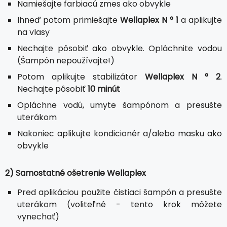
Namiešajte farbiacú zmes ako obvykle
Ihneď potom primiešajte
Wellaplex N ° 1
a aplikujte
na vlasy
Nechajte pôsobiť ako obvykle. Opláchnite vodou
(Šampón nepoužívajte!)
Potom aplikujte stabilizátor
Wellaplex N ° 2
.
Nechajte pôsobiť
10 minút
Opláchne vodú, umyte šampónom a presušte
uterákom
Nakoniec aplikujte kondicionér a/alebo masku ako
obvykle
2) Samostatné ošetrenie Wellaplex
Pred aplikáciou použite čistiaci šampón a presušte
uterákom (voliteľné - tento krok môžete
vynechať)