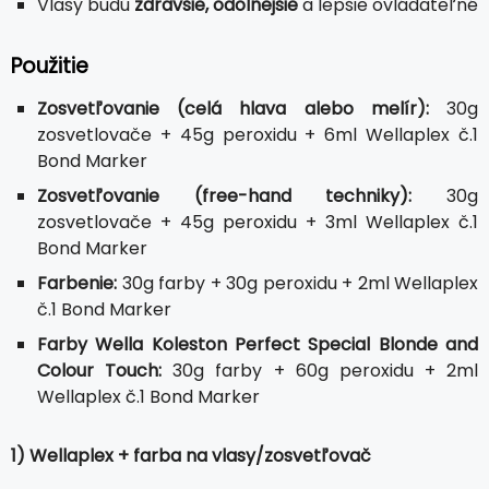
Vlasy budú
zdravšie, odolnejšie
a lepšie ovládateľné
Použitie
Zosvetľovanie (celá hlava alebo melír):
30g
zosvetlovače + 45g peroxidu + 6ml Wellaplex č.1
Bond Marker
Zosvetľovanie (free-hand techniky):
30g
zosvetlovače + 45g peroxidu + 3ml Wellaplex č.1
Bond Marker
Farbenie:
30g farby + 30g peroxidu + 2ml Wellaplex
č.1 Bond Marker
Farby Wella Koleston Perfect Special Blonde and
Colour Touch:
30g farby + 60g peroxidu + 2ml
Wellaplex č.1 Bond Marker
1) Wellaplex + farba na vlasy/zosvetľovač