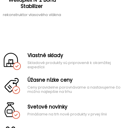
Stabilizer
rekonstruktor vlasového vlákna
Vlastné sklady
Skladové produkty sú pripravené k okamžitej
expedícii
Úžasne nízke ceny
Ceny pravidelne porovnávame a nastavujeme čo
možno najlepšie na trhu
Svetové novinky
Prinášame na trh nové produkty v prvej línii