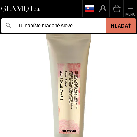
MENU
HĽADAŤ