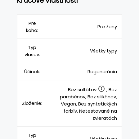
Kľúčové vlastnosti
Pre
Pre ženy
koho:
Typ
Všetky typy
vlasov:
Účinok:
Regenerácia
Bez sulfátov
, Bez
parabénov, Bez silikónov,
Zloženie:
Vegan, Bez syntetických
farbív, Netestované na
zvieratách
Typ
Všetky typy