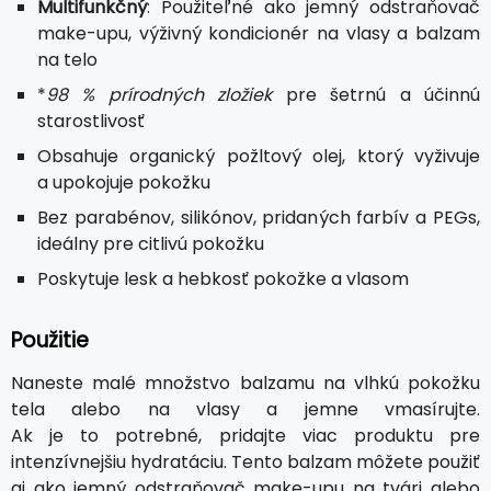
Multifunkčný
: Použiteľné ako jemný odstraňovač
make-upu, výživný kondicionér na vlasy a balzam
na telo
*
98 % prírodných zložiek
pre šetrnú a účinnú
starostlivosť
Obsahuje organický požltový olej, ktorý vyživuje
a upokojuje pokožku
Bez parabénov, silikónov, pridaných farbív a PEGs,
ideálny pre citlivú pokožku
Poskytuje lesk a hebkosť pokožke a vlasom
Použitie
Naneste malé množstvo balzamu na vlhkú pokožku
tela alebo na vlasy a jemne vmasírujte.
Ak je to potrebné, pridajte viac produktu pre
intenzívnejšiu hydratáciu. Tento balzam môžete použiť
aj ako jemný odstraňovač make-upu na tvári alebo