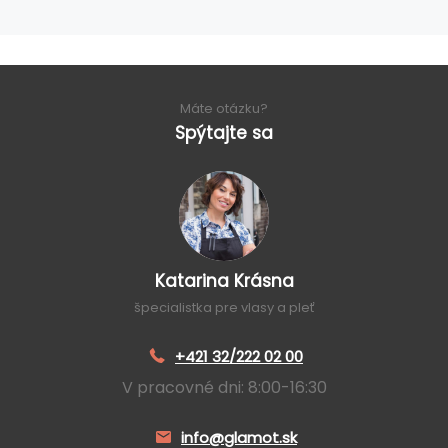
Máte otázku?
Spýtajte sa
Katarina Krásna
špecialistka pre vlasy a pleť
+421 32/222 02 00
V pracovné dni: 8:00-16:30
info@glamot.sk