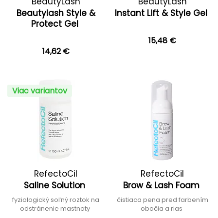
BeautyLash
BeautyLash
Beautylash Style &
Instant Lift & Style Gel
Protect Gel
15,48 €
14,62 €
Viac variantov
RefectoCil
RefectoCil
Saline Solution
Brow & Lash Foam
fyziologický soľný roztok na
čistiaca pena pred farbením
odstránenie mastnoty
obočia a rias