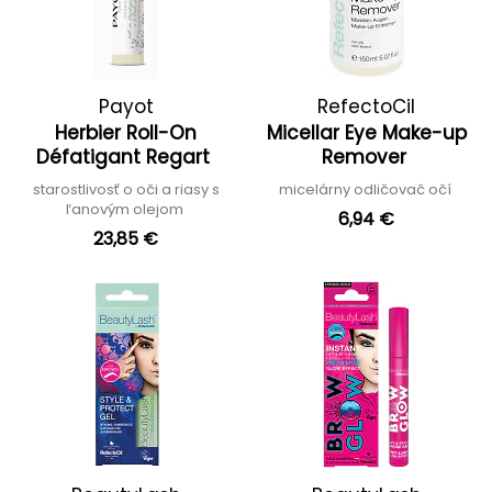
Payot
RefectoCil
Herbier Roll-On
Micellar Eye Make-up
Défatigant Regart
Remover
starostlivosť o oči a riasy s
micelárny odličovač očí
ľanovým olejom
6,94 €
23,85 €