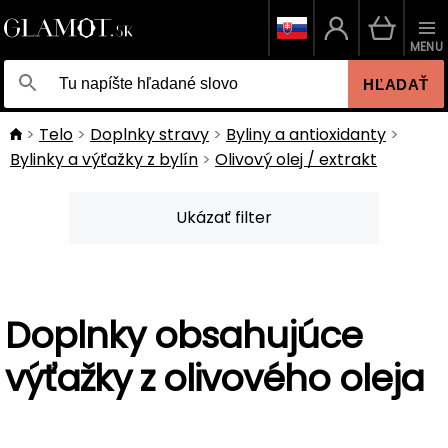
MENU
HĽADAŤ
Telo
Doplnky stravy
Byliny a antioxidanty
Bylinky a výťažky z bylín
Olivový olej / extrakt
Ukázať filter
Doplnky obsahujúce
výťažky z olivového oleja