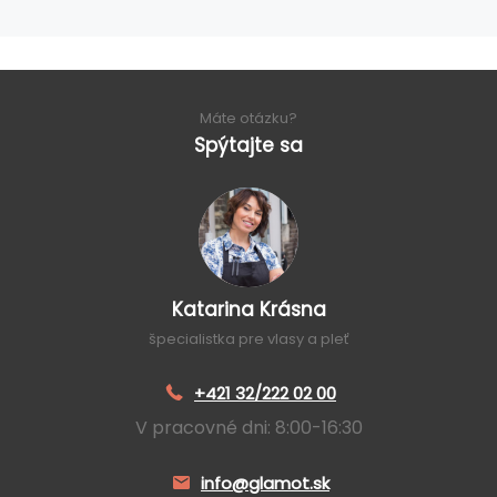
Máte otázku?
Spýtajte sa
Katarina Krásna
špecialistka pre vlasy a pleť
+421 32/222 02 00
V pracovné dni: 8:00-16:30
info@glamot.sk