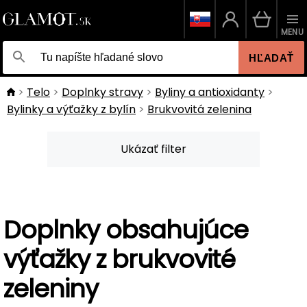
MENU
HĽADAŤ
Telo
Doplnky stravy
Byliny a antioxidanty
Bylinky a výťažky z bylín
Brukvovitá zelenina
Ukázať filter
Doplnky obsahujúce
výťažky z brukvovité
zeleniny