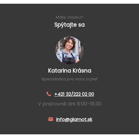
Máte otázku?
Spýtajte sa
Katarina Krásna
špecialistka pre vlasy a pleť
+421 32/222 02 00
V pracovné dni: 8:00-16:30
info@glamot.sk