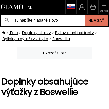
MENU
HĽADAŤ
Telo
Doplnky stravy
Byliny a antioxidanty
Bylinky a výťažky z bylín
Boswellia
Ukázať filter
Doplnky obsahujúce
výťažky z Boswellie