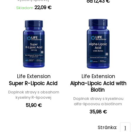
od 12,43 €
22,09 €
Skladom
Life Extension
Life Extension
Super R-Lipoic Acid
Alpha-Lipoic Acid with
Biotin
Doplnok stravy s obsahom
kyseliny R-lipoovej
Doplnok stravy s kyselinou
alfa-lipoovou a biotínom
51,90 €
35,98 €
Stránka:
1