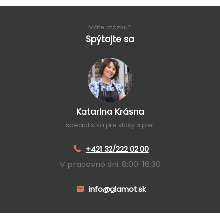
Máte otázku?
Spýtajte sa
Katarina Krásna
špecialistka pre vlasy a pleť
+421 32/222 02 00
V pracovné dni: 8:00-16:30
info@glamot.sk