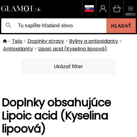
MENU
HĽADAŤ
Telo
Doplnky stravy
Byliny a antioxidanty
Antioxidanty
Lipoic acid (Kyselina lipoová)
Ukázať filter
Doplnky obsahujúce
Lipoic acid (Kyselina
lipoová)