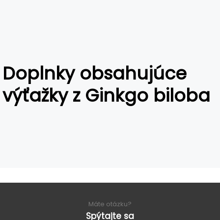
Doplnky obsahujúce
výťažky z Ginkgo biloba
Máte otázku?
Spýtajte sa