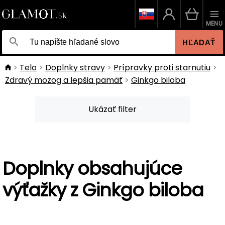
MENU
HĽADAŤ
Telo
Doplnky stravy
Prípravky proti starnutiu
Zdravý mozog a lepšia pamäť
Ginkgo biloba
Ukázať filter
Doplnky obsahujúce
výťažky z Ginkgo biloba