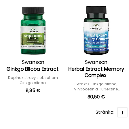
Swanson
Swanson
Ginkgo Biloba Extract
Herbal Extract Memory
Complex
Doplnok stravy s obsahom
Ginkgo biloba
Extrakt z Ginkgo biloba,
Vinpocetín a Huperzine
8,85 €
serrata
30,50 €
Stránka:
1