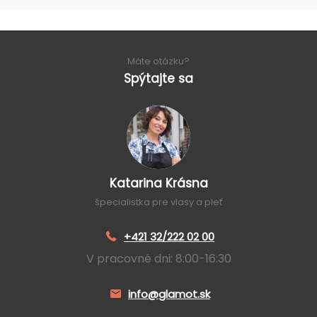
Máte otázku?
Spýtajte sa
Katarina Krásna
špecialistka pre vlasy a pleť
+421 32/222 02 00
V pracovné dni: 8:00-16:30
info@glamot.sk