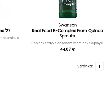
Swanson
ex '27
Real Food B-Complex From Quinoa
Sprouts
m vitamínu B
Doplnok stravy s obsahom vitamínov skupiny B
44,87 €
Stránka:
1