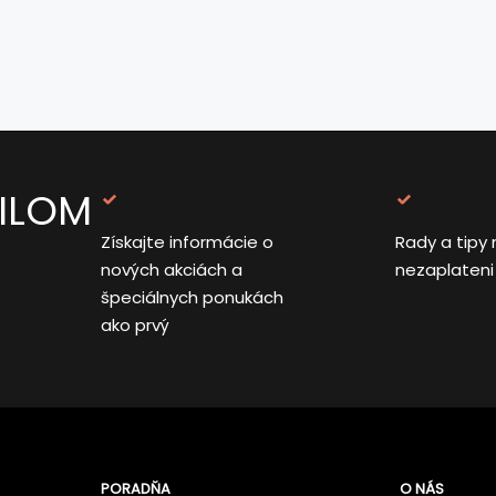
AILOM
Získajte informácie o
Rady a tipy 
nových akciách a
nezaplateni
špeciálnych ponukách
ako prvý
PORADŇA
O NÁS