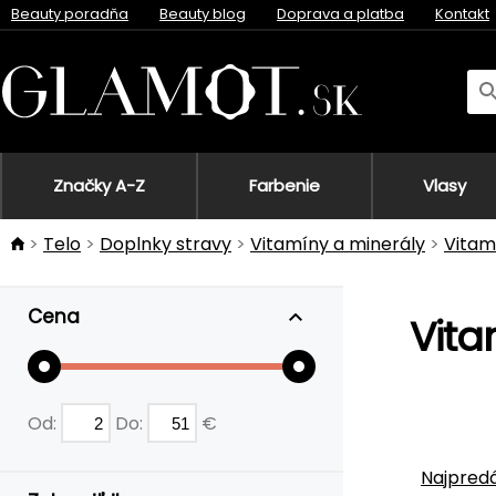
Beauty poradňa
Beauty blog
Doprava a platba
Kontakt
Značky A-Z
Farbenie
Vlasy
Telo
Doplnky stravy
Vitamíny a minerály
Vitam
Cena
Vita
Od:
Do:
€
Najpredá