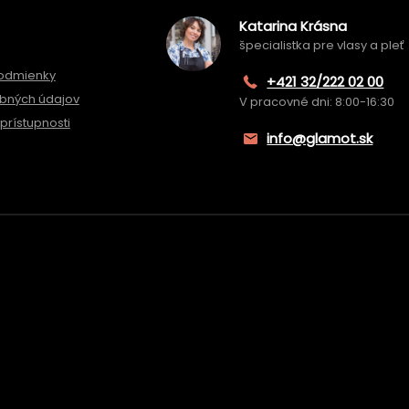
Katarina Krásna
špecialistka pre vlasy a pleť
odmienky
+421 32/222 02 00
bných údajov
V pracovné dni: 8:00-16:30
prístupnosti
info@glamot.sk