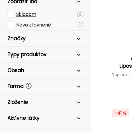
Zobraziť iba
Skladom
(2)
Novo zľavnené
(1)
Značky
Typy produktov
Lipo
Obsah
Doplnok s
Forma
Zloženie
-41 %
Aktívne látky