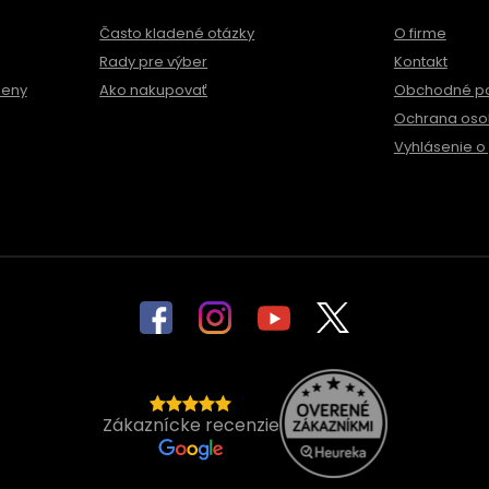
Často kladené otázky
O firme
Rady pre výber
Kontakt
meny
Ako nakupovať
Obchodné p
Ochrana oso
Vyhlásenie o 
Zákaznícke recenzie