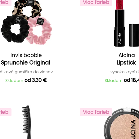
rieb
Viac farieb
Invisibobble
Alcina
Sprunchie Original
Lipstick
látková gumička do vlasov
vysoko krycí 
od 3,30 €
od 18
Skladom
Skladom
rieb
Viac farieb