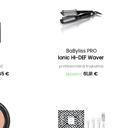
BaByliss PRO
Ionic HI-DEF Waver
rúž
profesionálná trojkulma
,45 €
61,91 €
Skladom