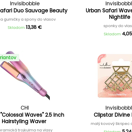
Invisibobble
Invisibobb
Safari Duo Sauvage Beauty
Urban Safari Wave
Nightlife
a gumičky a spony do vlasov
sponky do vla
13,38 €
Skladom
4,0
Skladom
riantov
CHI
Invisibobb
 "Colossal Waves" 2.5 Inch
Clipstar Divine
Hairstyling Waver
malý kovový škripec 
eramická trojkulma na vlasy
5,2
Skladom