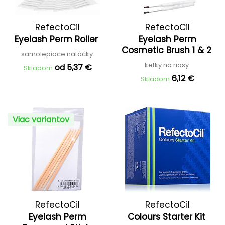
RefectoCil
RefectoCil
Eyelash Perm Roller
Eyelash Perm
Cosmetic Brush 1 & 2
samolepiace natáčky
kefky na riasy
od 5,37 €
Skladom
6,12 €
Skladom
Viac variantov
RefectoCil
RefectoCil
Eyelash Perm
Colours Starter Kit