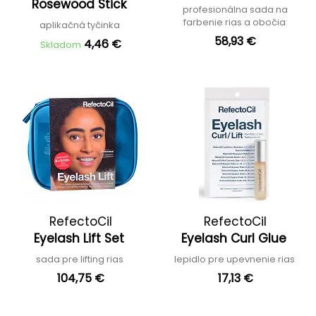
Rosewood Stick
profesionálna sada na
farbenie rias a obočia
aplikačná tyčinka
58,93 €
4,46 €
Skladom
RefectoCil
RefectoCil
Eyelash Lift Set
Eyelash Curl Glue
sada pre lifting rias
lepidlo pre upevnenie rias
104,75 €
17,13 €