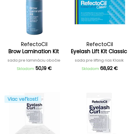
RefectoCil
RefectoCil
Brow Lamination Kit
Eyelash Lift Kit Classic
sada pre lamináciu obočie
sada pre lifting rias Klasik
50,19 €
68,92 €
Skladom
Skladom
Viac veľkostí