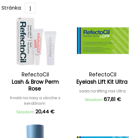
Stránka:
1
RefectoCil
RefectoCil
Lash & Brow Perm
Eyelash Lift Kit Ultra
Rose
sada na lifting rias Ultra
trvalá na riasy a obočie s
67,81 €
Skladom
keratínom
20,44 €
Skladom