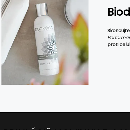
Bio
Skoncujt
Performa
proti celu