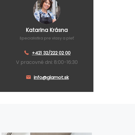
Katarina Krásna
špecialistka pre vlasy a pleť
+421 32/222 02 00
V pracovné dni: 8:00-16:30
info@glamot.sk