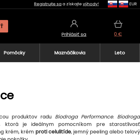
Registrujte sa
a získajte
výhody!
EUR
AŤ
0 €
Prihlásiť sa
Pomôcky
Maznáčikovia
Leto
nce
ou produktov radu
Biodroga Performance
.
Biodrog
, ktorá je ideálnym pomocníkom pre starostlivos
ing krém, krém
proti celulitíde
, jemný peeling alebo telov
nie pokožky.