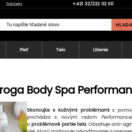
+421 32/222 02 00
Darčeky
HĽAD
Pleť
Telo
Líčenie
droga Body Spa Performa
Skoncujte s kožnými problémami
s pomoc
prichádza s novým radom
Performance
o
problémové partie tela
. Obsahuje anti-ag
olej, ktorý podporuje odvodňovanie a spevne