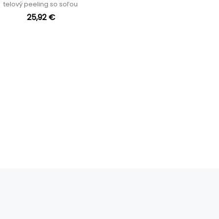
telový peeling so soľou
25,92 €