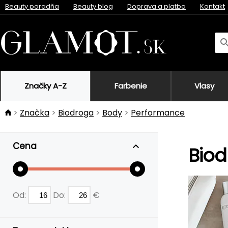
Beauty poradňa
Beauty blog
Doprava a platba
Kontakt
Značky A-Z
Farbenie
Vlasy
Značka
Biodroga
Body
Performance
Cena
Bio
Od:
Do:
€