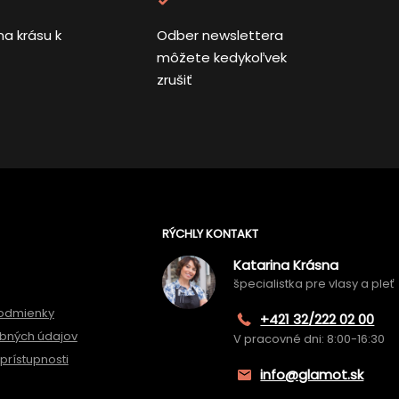
na krásu k
Odber newslettera
môžete kedykoľvek
zrušiť
RÝCHLY KONTAKT
Katarina Krásna
špecialistka pre vlasy a pleť
odmienky
+421 32/222 02 00
bných údajov
V pracovné dni: 8:00-16:30
prístupnosti
info@glamot.sk