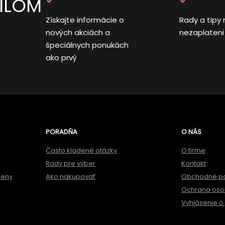
AILOM
Získajte informácie o
Rady a tipy 
nových akciách a
nezaplateni
špeciálnych ponukách
ako prvý
PORADŇA
O NÁS
Často kladené otázky
O firme
Rady pre výber
Kontakt
meny
Ako nakupovať
Obchodné p
Ochrana oso
Vyhlásenie o 