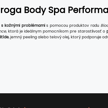
droga Body Spa Perform
e s kožnými problémami
s pomocou produktov radu
Bio
nce
, ktorá je ideálnym pomocníkom pre starostlivosť o
litíde
, jemný peeling alebo telový olej, ktorý podporuje 