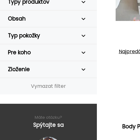
Typy produktov
Obsah
Typ pokožky
Najpredá
Pre koho
Zloženie
Vymazat filter
Máte otázku?
Spýtajte sa
Body 