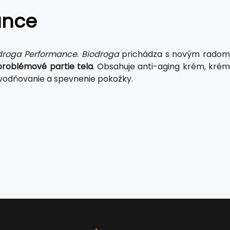
ance
droga Performance
.
Biodroga
prichádza s novým rado
problémové partie tela
. Obsahuje anti-aging krém, kré
odvodňovanie a spevnenie pokožky.