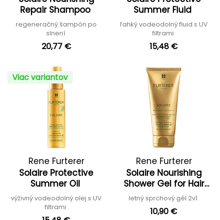
Repair Shampoo
Summer Fluid
regeneračný šampón po
ľahký vodeodolný fluid s UV
slnení
filtrami
20,77 €
15,48 €
Viac variantov
Rene Furterer
Rene Furterer
Solaire Protective
Solaire Nourishing
Summer Oil
Shower Gel for Hair
and Body
výživný vodeodolný olej s UV
letný sprchový gél 2v1
filtrami
10,90 €