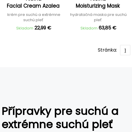
Facial Cream Azalea
Moisturizing Mask
krém pre suchú a extrémne
hydratačná maska pre suchú
suchú pleť
pleť
22,99 €
63,85 €
Skladom
Skladom
Stránka:
1
Přípravky pre suchú a
extrémne suchú pleť