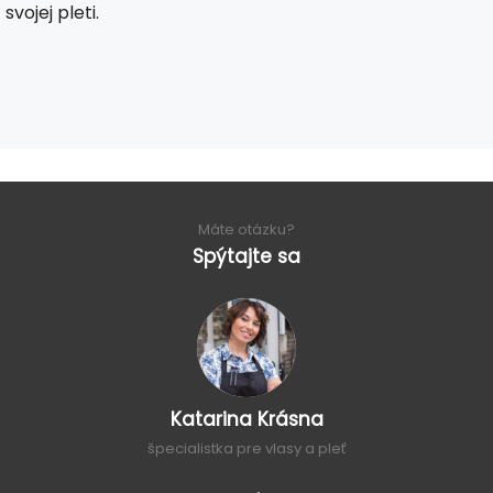
svojej pleti.
Máte otázku?
Spýtajte sa
Katarina Krásna
špecialistka pre vlasy a pleť