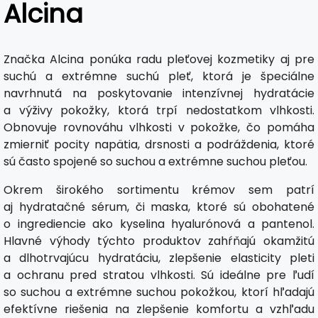
Alcina
Značka Alcina ponúka radu pleťovej kozmetiky aj pre
suchú a extrémne suchú pleť, ktorá je špeciálne
navrhnutá na poskytovanie intenzívnej hydratácie
a výživy pokožky, ktorá trpí nedostatkom vlhkosti.
Obnovuje rovnováhu vlhkosti v pokožke, čo pomáha
zmierniť pocity napätia, drsnosti a podráždenia, ktoré
sú často spojené so suchou a extrémne suchou pleťou.
Okrem širokého sortimentu krémov sem patrí
aj hydratačné sérum, či maska, ktoré sú obohatené
o ingrediencie ako kyselina hyalurónová a pantenol.
Hlavné výhody týchto produktov zahŕňajú okamžitú
a dlhotrvajúcu hydratáciu, zlepšenie elasticity pleti
a ochranu pred stratou vlhkosti. Sú ideálne pre ľudí
so suchou a extrémne suchou pokožkou, ktorí hľadajú
efektívne riešenia na zlepšenie komfortu a vzhľadu