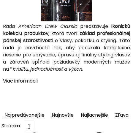
Rada
American Crew Classic
predstavuje
ikonickú
kolekciu produktov
, ktorá tvorí
základ profesionálnej
pánskej starostlivosti
o vlasy, pokožku a styling. Táto
rada je navrhnutá tak, aby ponúkala komplexné
riešenie pre umývanie, úpravu aj finálny styling vlasov
a zároveň spĺňala požiadavky moderných mužov
na *
kvalitu, jednoduchosť a výkon
.
Viac informácií
Najpredávanejšie
Najnovšie
Najlacnejšie
Zľava
Stránka:
1