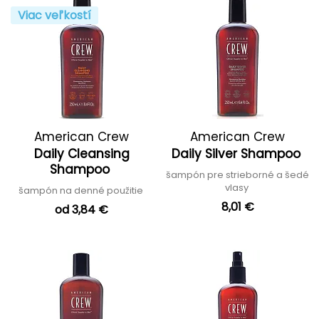
Viac veľkostí
American Crew
American Crew
Daily Cleansing
Daily Silver Shampoo
Shampoo
šampón pre strieborné a šedé
vlasy
šampón na denné použitie
8,01 €
od 3,84 €