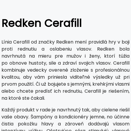
Redken Cerafill
Línia Cerafill od značky Redken mení pravidlá hry v boji
proti rednutiu a oslabeniu vlasov. Redken bola
navrhnutá na mieru pre mužov i ženy, ktorí túžia
po obnove hustoty, sile a zdraví svojich vlasov. Cerafill
kombinuje vedecky overené zloženie s profesionálnou
kvalitou, aby vám priniesla viditeľné výsledky už pri
prvom použití. Či už bojujete s jemnými, krehkými vlasmi
alebo chcete predísť ich rednutiu, Cerafill je riešením,
na ktoré ste čakali.
Každý produkt v rade je navrhnutý tak, aby cielene riešil
vaše obavy. Šampóny a kondicionéry jemne, no účinne
čistia pokožku hlavy a zároveň dodávajú vlasom
intenzívnu výživu. Ošetrujúce séra stimulujú vlasové