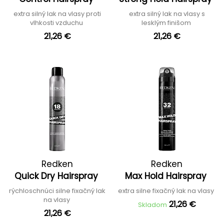
extra silný lak na vlasy proti
extra silný lak na vlasy s
vlhkosti vzduchu
lesklým finišom
21,26 €
21,26 €
Redken
Redken
Quick Dry Hairspray
Max Hold Hairspray
rýchloschnúci silne fixačný lak
extra silne fixačný lak na vlasy
na vlasy
21,26 €
Skladom
21,26 €