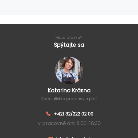
Máte otázku?
Spýtajte sa
Katarina Krásna
špecialistka pre vlasy a pleť
+421 32/222 02 00
V pracovné dni: 8:00-16:30