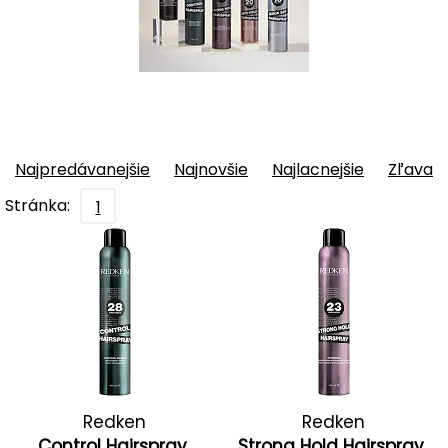
Najpredávanejšie
Najnovšie
Najlacnejšie
Zľava
Stránka:
1
Redken
Redken
Control Hairspray
Strong Hold Hairspray