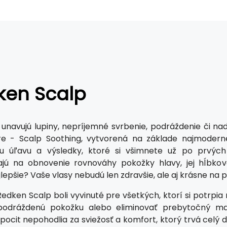
ken Scalp
 unavujú lupiny, nepríjemné svrbenie, podráždenie či n
re - Scalp Soothing, vytvorená na základe najmodern
u úľavu a výsledky, ktoré si všimnete už po prvých
jú na obnovenie rovnováhy pokožky hlavy, jej hĺbkové
jlepšie? Vaše vlasy nebudú len zdravšie, ale aj krásne na p
dken Scalp boli vyvinuté pre všetkých, ktorí si potrpia na
 podráždenú pokožku alebo eliminovať prebytočný ma
ocit nepohodlia za sviežosť a komfort, ktorý trvá celý d