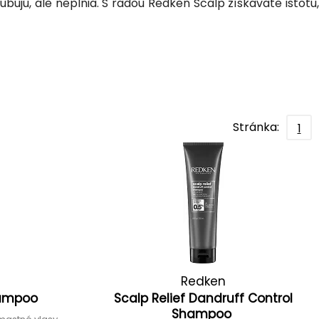
bujú, ale neplnia. S radou Redken Scalp získavate istotu,
Stránka:
1
Redken
hampoo
Scalp Relief Dandruff Control
Shampoo