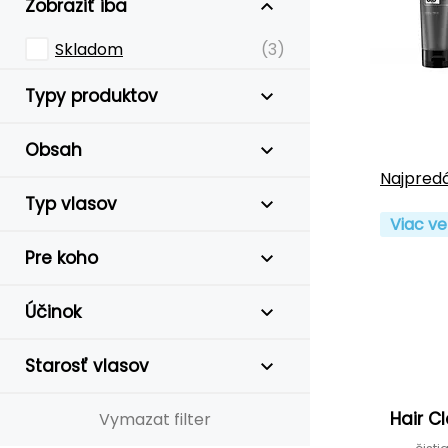
Zobraziť iba
Skladom
(3)
Typy produktov
Obsah
Najpredá
Typ vlasov
Viac ve
Pre koho
Účinok
Starosť vlasov
Hair 
Vymazat filter