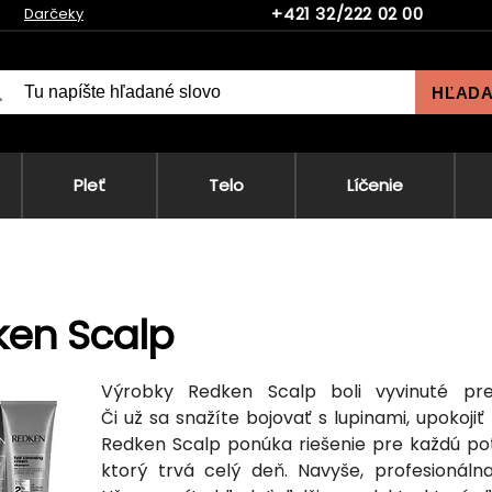
+421 32/222 02 00
Darčeky
HĽAD
Pleť
Telo
Líčenie
ken Scalp
Výrobky Redken Scalp boli vyvinuté pre 
Či už sa snažíte bojovať s lupinami, upoko
Redken Scalp ponúka riešenie pre každú pot
ktorý trvá celý deň. Navyše, profesionáln