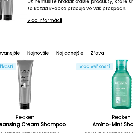
Už nemusíte hľadať ďalšie produkty, ktoré sľu
že každá kvapka pracuje vo váš prospech.
Viac informácií
vanejšie
Najnovšie
Najlacnejšie
Zľava
ľkostí
Viac veľkostí
Redken
Redken
Cleansing Cream Shampoo
Amino-Mint S