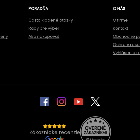
PORADŇA
O NÁS
Často kladené otázky
O firme
Rady pre výber
Kontakt
meny
Ako nakupovať
Obchodné p
Ochrana oso
Vyhlásenie o 
Zákaznícke recenzie