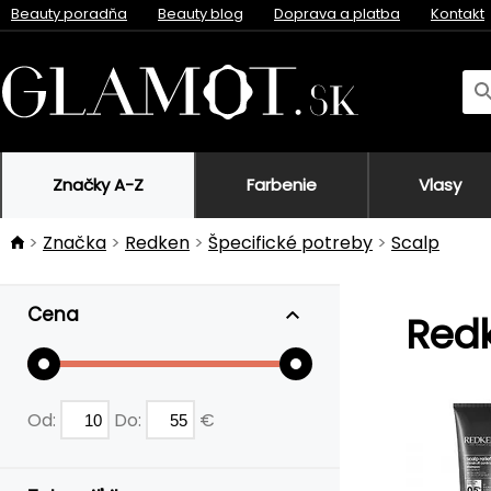
Beauty poradňa
Beauty blog
Doprava a platba
Kontakt
Značky A-Z
Farbenie
Vlasy
Značka
Redken
Špecifické potreby
Scalp
Cena
Red
Od:
Do:
€