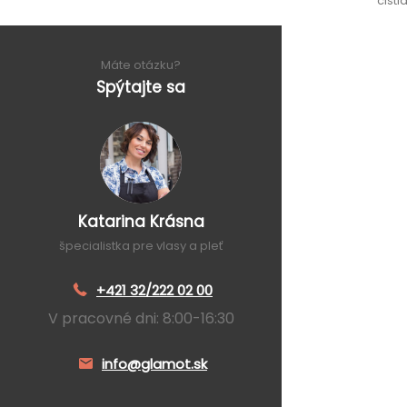
čist
Máte otázku?
Spýtajte sa
Katarina Krásna
špecialistka pre vlasy a pleť
+421 32/222 02 00
V pracovné dni: 8:00-16:30
info@glamot.sk