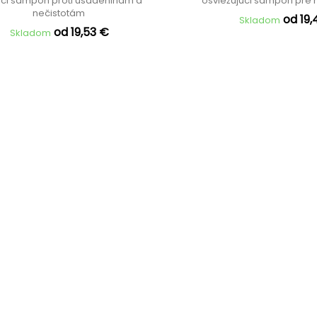
iaci šampón proti usadeninám a
osviežujúci šampón pre 
nečistotám
od 19,
Skladom
od 19,53 €
Skladom