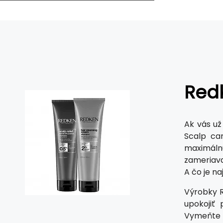
Red
Ak vás už
Scalp ca
maximáln
zameriava
A čo je na
Výrobky Re
upokojiť
Vymeňte p