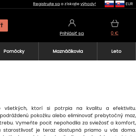
Registrujte sa
a získajte
výhody!
EUR
AŤ
0 €
Prihlásiť sa
Pomôcky
Maznáčikovia
Leto
všetkých, ktorí si potrpia na kvalitu a efektivitu.
jiť podráždenú pokožku alebo eliminovať prebytočný maz,
rebu. Vymeňte pocit nepohodlia za sviežosť a komfort,
a starostlivosť je teraz dostupná priamo u vás doma.