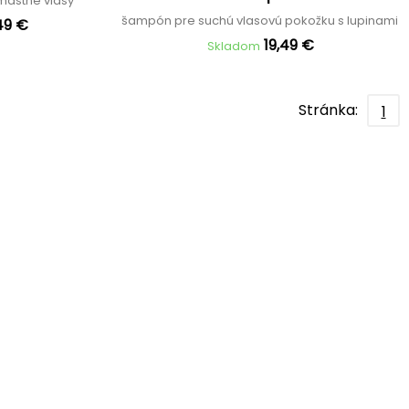
mastné vlasy
šampón pre suchú vlasovú pokožku s lupinami
49 €
19,49 €
Skladom
Stránka:
1