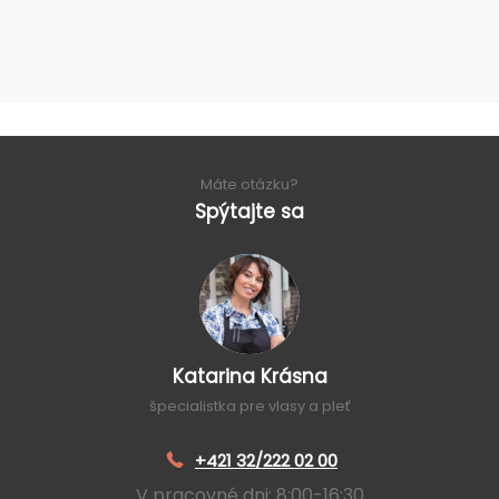
Máte otázku?
Spýtajte sa
Katarina Krásna
špecialistka pre vlasy a pleť
+421 32/222 02 00
V pracovné dni: 8:00-16:30