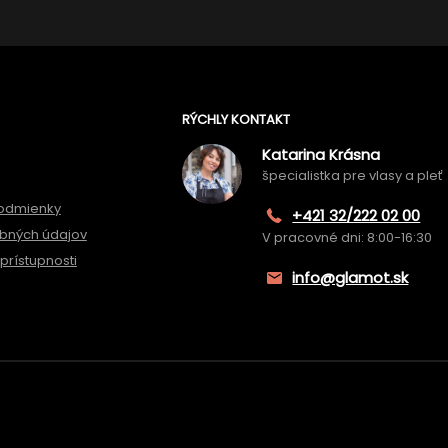
RÝCHLY KONTAKT
Katarina Krásna
špecialistka pre vlasy a pleť
odmienky
+421 32/222 02 00
bných údajov
V pracovné dni: 8:00-16:30
prístupnosti
info@glamot.sk