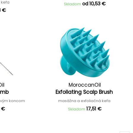
 kefa
od 10,53 €
Skladom
3 €
il
MoroccanOil
Comb
Exfoliating Scalp Brush
vovým koncom
masážna a exfoliačná kefa
1 €
17,51 €
Skladom