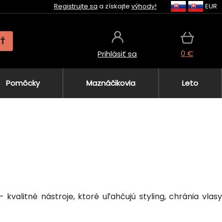
Registrujte sa
a získajte
výhody!
EUR
AŤ
0 €
Prihlásiť sa
Pomôcky
Maznáčikovia
Leto
kvalitné nástroje, ktoré uľahčujú styling, chránia vlasy