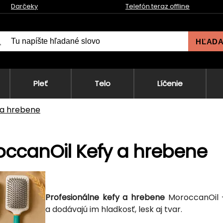
Darčeky
Telefón teraz offline
HĽAD
Pleť
Telo
Líčenie
 a hrebene
ccanOil Kefy a hrebene
Profesionálne kefy a hrebene
MoroccanOil – 
a dodávajú im hladkosť, lesk aj tvar.