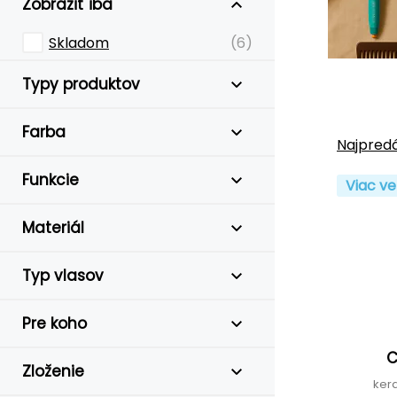
Zobraziť iba
Skladom
(6)
Typy produktov
Farba
Najpredá
Funkcie
Viac ve
Materiál
Typ vlasov
Pre koho
C
Zloženie
ker