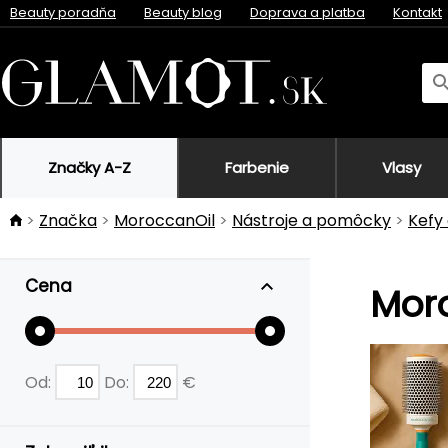
Beauty poradňa
Beauty blog
Doprava a platba
Kontakt
Značky A-Z
Farbenie
Vlasy
Značka
MoroccanOil
Nástroje a pomôcky
Kefy
Cena
Moro
Od:
Do:
€