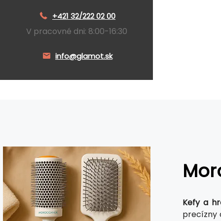
+421 32/222 02 00
V pracovné dni: 8:00-16:30
info@glamot.sk
Mor
Kefy a h
precízny 