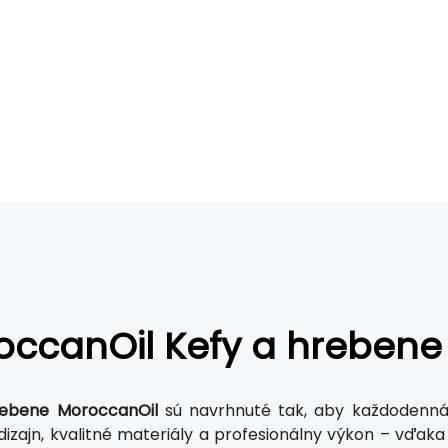
occanOil Kefy a hrebene
rebene MoroccanOil
sú navrhnuté tak, aby každodenná ú
dizajn, kvalitné materiály a profesionálny výkon – vďa