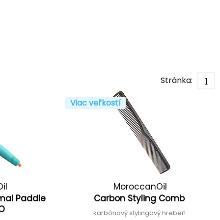
Stránka:
1
Viac veľkostí
il
MoroccanOil
mal Paddle
Carbon Styling Comb
RO
karbónový stylingový hrebeň