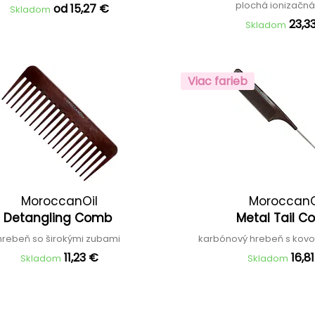
plochá ionizačná
od 15,27 €
Skladom
23,3
Skladom
Viac farieb
MoroccanOil
MoroccanO
Detangling Comb
Metal Tail 
hrebeň so širokými zubami
karbónový hrebeň s ko
11,23 €
16,8
Skladom
Skladom