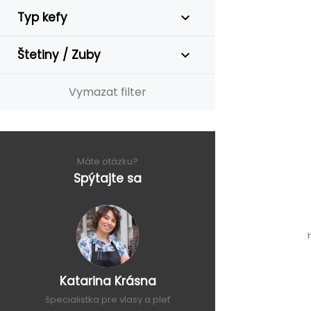
Typ kefy
Štetiny / Zuby
Vymazat filter
Máte otázku?
Spýtajte sa
Katarina Krásna
špecialistka pre vlasy a pleť