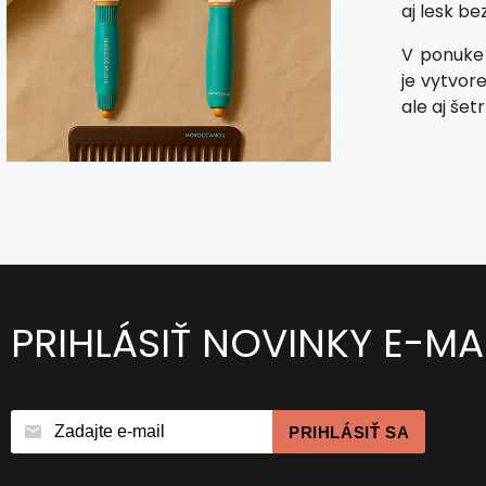
aj lesk b
V ponuke 
je vytvor
ale aj šet
PRIHLÁSIŤ NOVINKY E-M
PRIHLÁSIŤ SA