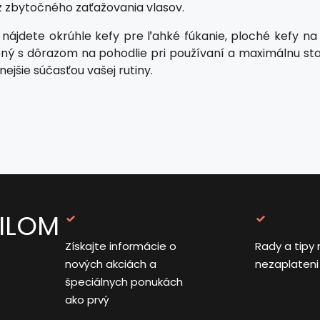
ez zbytočného zaťažovania vlasov.
nájdete okrúhle kefy pre ľahké fúkanie, ploché kefy na 
ený s dôrazom na pohodlie pri používaní a maximálnu staro
rnejšie súčasťou vašej rutiny.
AILOM
Získajte informácie o
Rady a tipy 
nových akciách a
nezaplateni
špeciálnych ponukách
ako prvý