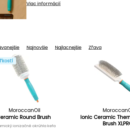
Viac informácií
vanejšie
Najnovšie
Najlacnejšie
Zľava
ľkostí
MoroccanOil
MoroccanO
eramic Round Brush
Ionic Ceramic Ther
Brush XLP
amický ionizačné okrúhla kefa