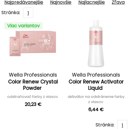
Najpredávanejšie
Najnovšie
Najlacnejšie
Zľava
Stránka:
1
Viac variantov
Wella Professionals
Wella Professionals
Color Renew Crystal
Color Renew Activator
Powder
Liquid
odstraňovač farby z vlasov
aktivátor na odstránenie farby
z vlasov
20,23 €
6,44 €
Stránka:
1