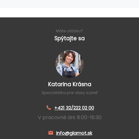
Máte otázku?
Spýtajte sa
Katarina Krásna
špecialistka pre vlasy a pleť
+421 32/222 02 00
V pracovné dni: 8:00-16:30
info@glamot.sk