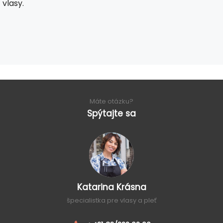
vlasy.
Máte otázku?
Spýtajte sa
Katarina Krásna
špecialistka pre vlasy a pleť