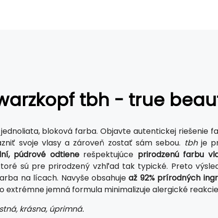
arzkopf tbh - true beaut
 jednoliata, bloková farba. Objavte autentickej riešenie f
zniť svoje vlasy a zároveň zostať sám sebou.
tbh
je p
lní, púdrové odtiene
rešpektujúce
prirodzenú farbu vl
ktoré sú pre prirodzený vzhľad tak typické. Preto výsl
arba na lícach. Navyše obsahuje
až 92% prírodných ingr
to extrémne jemná formula minimalizuje alergické reakci
jstná, krásna, úprimná.