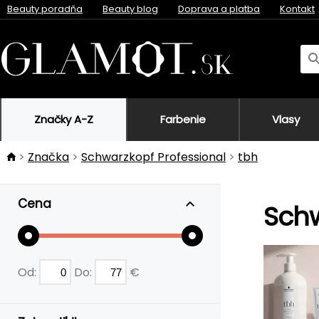
Beauty poradňa
Beauty blog
Doprava a platba
Kontakt
Značky A-Z
Farbenie
Vlasy
Značka
Schwarzkopf Professional
tbh
Cena
Schw
Od:
Do:
€