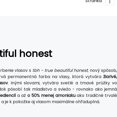
Stránka:
1
iful honest
arbenie vlasov s
tbh - true beautiful honest
; nový spôsob
rvá permanentná farba na vlasy, ktorá vytvára
žiarivé,
asov
. Inými slovami, vytvára svetlé a tmavé prúžky v
edok pôsobí tak mladistvo a sviežo - rovnako ako jemná
ediencií
a až
o 50% menej amoniaku
ako tradičné trval
e a je k pokožke aj vlasom maximálne ohľaduplná.