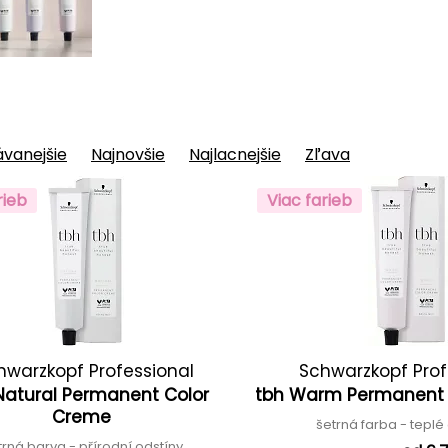
vanejšie
Najnovšie
Najlacnejšie
Zľava
rieb
Viac farieb
hwarzkopf Professional
Schwarzkopf Prof
Natural Permanent Color
tbh Warm Permanent
Creme
šetrná farba - tepl
trná barva - přírodní odstíny