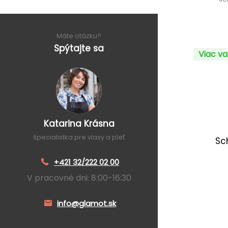
Máte otázku?
Spýtajte sa
Viac va
Katarina Krásna
špecialistka pre vlasy a pleť
Sc
+421 32/222 02 00
V pracovné dni: 8:00-16:30
info@glamot.sk