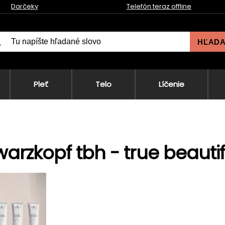
Darčeky
Telefón teraz offline
HĽAD
Pleť
Telo
Líčenie
arzkopf tbh - true beauti