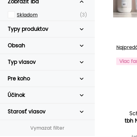
Zobraziť iba
Skladom
(3)
Typy produktov
Obsah
Najpredá
Viac fa
Typ vlasov
Pre koho
Účinok
Starosť vlasov
Sc
tbh 
Vymazat filter
še