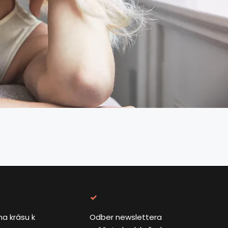
na krásu k
Odber newslettera