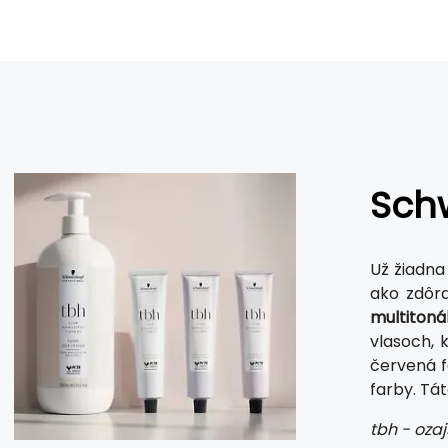
Schw
Už žiadna
ako zdôra
multitoná
vlasoch, 
červená f
farby. Tá
tbh - oza