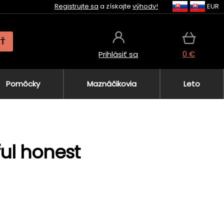
Registrujte sa
a získajte
výhody!
EUR
AŤ
0 €
Prihlásiť sa
Pomôcky
Maznáčikovia
Leto
ful honest