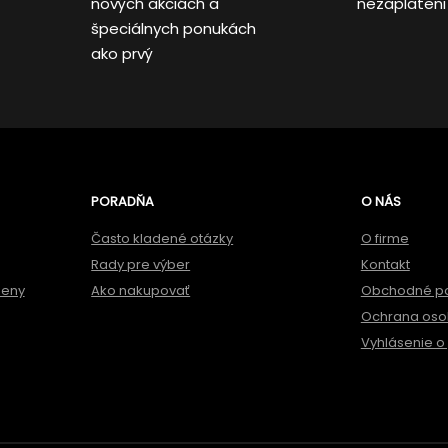
nových akciách a
nezaplateni
špeciálnych ponukách
ako prvý
PORADŇA
O NÁS
Často kladené otázky
O firme
Rady pre výber
Kontakt
meny
Ako nakupovať
Obchodné p
Ochrana oso
Vyhlásenie o 