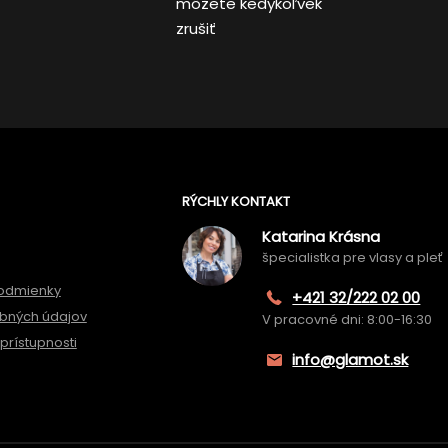
môžete kedykoľvek
zrušiť
RÝCHLY KONTAKT
Katarina Krásna
špecialistka pre vlasy a pleť
odmienky
+421 32/222 02 00
bných údajov
V pracovné dni: 8:00-16:30
prístupnosti
info@glamot.sk