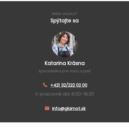
Máte otázku?
Spýtajte sa
Katarina Krásna
špecialistka pre vlasy a pleť
+421 32/222 02 00
V pracovné dni: 8:00-16:30
info@glamot.sk