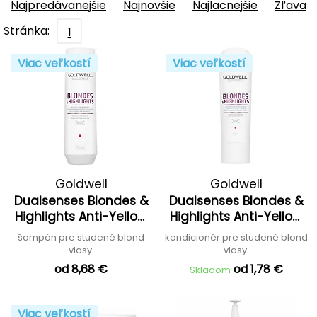
Najpredávanejšie
Najnovšie
Najlacnejšie
Zľava
Stránka:
1
Viac veľkostí
Viac veľkostí
Goldwell
Goldwell
Dualsenses Blondes &
Dualsenses Blondes &
Highlights Anti-Yellow
Highlights Anti-Yellow
Shampoo
Conditioner
šampón pre studené blond
kondicionér pre studené blond
vlasy
vlasy
od 8,68 €
od 1,78 €
Skladom
Viac veľkostí