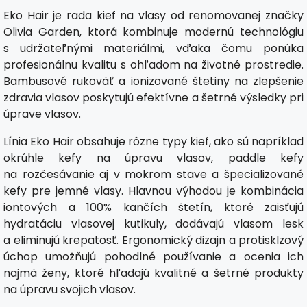
Eko Hair je rada kief na vlasy od renomovanej značky
Olivia Garden, ktorá kombinuje modernú technológiu
s udržateľnými materiálmi, vďaka čomu ponúka
profesionálnu kvalitu s ohľadom na životné prostredie.
Bambusové rukoväť a ionizované štetiny na zlepšenie
zdravia vlasov poskytujú efektívne a šetrné výsledky pri
úprave vlasov.
Línia Eko Hair obsahuje rôzne typy kief, ako sú napríklad
okrúhle kefy na úpravu vlasov, paddle kefy
na rozčesávanie aj v mokrom stave a špecializované
kefy pre jemné vlasy. Hlavnou výhodou je kombinácia
iontových a 100% kančích štetín, ktoré zaisťujú
hydratáciu vlasovej kutikuly, dodávajú vlasom lesk
a eliminujú krepatosť. Ergonomický dizajn a protisklzový
úchop umožňujú pohodlné používanie a ocenia ich
najmä ženy, ktoré hľadajú kvalitné a šetrné produkty
na úpravu svojich vlasov.