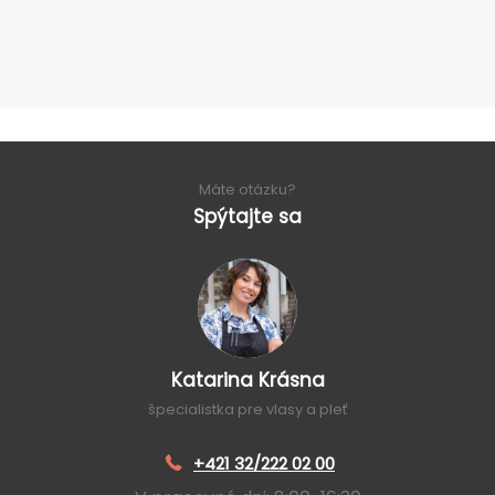
Máte otázku?
Spýtajte sa
Katarina Krásna
špecialistka pre vlasy a pleť
+421 32/222 02 00