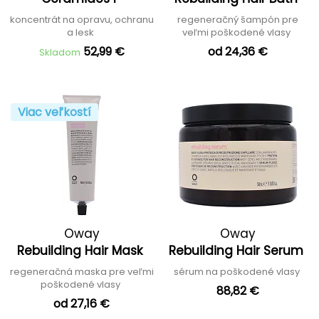
koncentrát na opravu, ochranu
regeneračný šampón pre
a lesk
veľmi poškodené vlasy
52,99 €
od 24,36 €
Skladom
Viac veľkostí
Oway
Oway
Rebuilding Hair Mask
Rebuilding Hair Serum
regeneračná maska pre veľmi
sérum na poškodené vlasy
poškodené vlasy
88,82 €
od 27,16 €