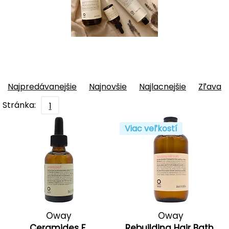
Najpredávanejšie
Najnovšie
Najlacnejšie
Zľava
Stránka:
1
Viac veľkostí
Oway
Oway
Ceramides F
Rebuilding Hair Bath